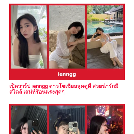
เปิดวาร์ป ienngg ดาวโซเชียลลุคดูดี สวยน่ารักมี
สไตล์ เสน่ห์ร้อนแรงสุดๆ