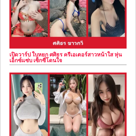
เปิดวาร์ป ใบหยก ศศิธร ครีเอเตอร์สาวหน้าใส หุ่น
เอ็กซ์แซ่บ เซ็กซี่โดนใจ