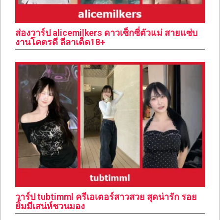
ส่องวาร์ป alicemilkers ดาวเซ็กซี่ตัวแม่ สายแซ่บ
งานโคตรดี ลีลาเด็ด18+
วาร์ป tubtimml ครีเอเตอร์สาวสวย สุดน่ารัก รอย
ยิ้มมีเสน่ห์ชวนมอง