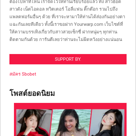
ต้องไปหาที่ไหน เราจัดไว้ให้ท่านเรียบร้อยแล้ว ทั้ง สาวฮอต
สาวดัง เน็ตไอดอล ทวิตเตอร์ โอลี่แฟน ติ๊กต๊อก รวมไปถึง
แพลตฟอร์มอื่นๆ ด้วย ที่เราจะหามาให้ท่านได้ส่องกันอย่างตา
แฉะกันเลยทีเดียว ทั้งนี้เราขอฝาก Yourwarp.com เว็บไซต์ที่
ให้ความบรรเทิงเกี่ยวกับสาวสวยเซ็กซี่ ฝากหนุ่มๆ ทุกท่าน
ติดตามกันด้วย การันตีเลยว่าท่านจะไม่ผิดหวังอย่างแน่นอน
SUPPORT BY.
สมัคร Sbobet
โพสต์ยอดนิยม