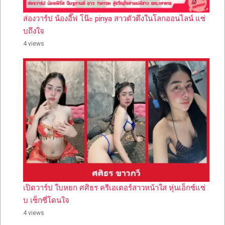
ส่องวาร์ป น้องอี๊ฟ โน๊ะ pinya สาวตัวตึงในโลกออนไลน์ แซ่
บถึงใจ
4 views
เปิดวาร์ป ใบหยก ศศิธร ครีเอเตอร์สาวหน้าใส หุ่นเอ็กซ์แซ่
บ เซ็กซี่โดนใจ
4 views