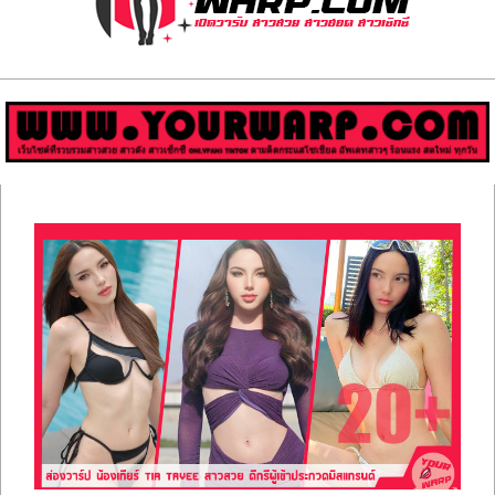
ส่อง
วาร์
ป
สาว
Primary
สวย
Navigation
Menu
มีชื่อ
เสียง
คน
ดัง
คน
กระแส