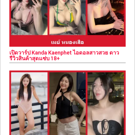
เปิดวาร์ป Kanda Kaenphet ไอดอลสาวสวย ดาว
รีวิวสินค้าสุดแซ่บ 18+