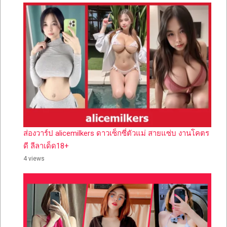
ส่องวาร์ป alicemilkers ดาวเซ็กซี่ตัวแม่ สายแซ่บ งานโคตร
ดี ลีลาเด็ด18+
4 views