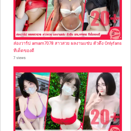
ส่องวาร์ป amam7078 สาวสวย ผลงานแซ่บ ตัวตึง Onlyfans
ทีเด็ดของดี
7 views