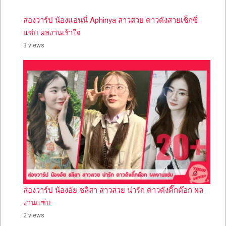
ส่องวาร์ป น้องแอนนี่ Aphinya สาวสวย ดาวดังสายเซ็กซี่
แซ่บ ผลงานเร้าใจ
3 views
ส่องวาร์ป น้องอัย ชลิสา สาวสวย น่ารัก ดาวดังติ๊กต๊อก ผล
งานแซ่บ
2 views