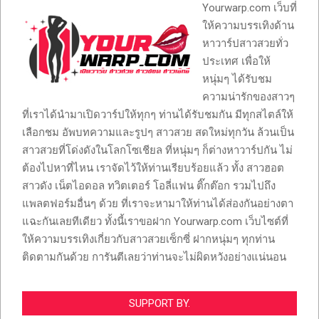
Yourwarp.com เว็บที่
ให้ความบรรเทิงด้าน
หาวาร์ปสาวสวยทั่ว
ประเทศ เพื่อให้
หนุ่มๆ ได้รับชม
ความน่ารักของสาวๆ
ที่เราได้นำมาเปิดวาร์ปให้ทุกๆ ท่านได้รับชมกัน มีทุกสไตล์ให้
เลือกชม อัพบทความและรูปๆ สาวสวย สดใหม่ทุกวัน ล้วนเป็น
สาวสวยที่โด่งดังในโลกโซเชียล ที่หนุ่มๆ ก็ต่างหาวาร์ปกัน ไม่
ต้องไปหาที่ไหน เราจัดไว้ให้ท่านเรียบร้อยแล้ว ทั้ง สาวฮอต
สาวดัง เน็ตไอดอล ทวิตเตอร์ โอลี่แฟน ติ๊กต๊อก รวมไปถึง
แพลตฟอร์มอื่นๆ ด้วย ที่เราจะหามาให้ท่านได้ส่องกันอย่างตา
แฉะกันเลยทีเดียว ทั้งนี้เราขอฝาก Yourwarp.com เว็บไซต์ที่
ให้ความบรรเทิงเกี่ยวกับสาวสวยเซ็กซี่ ฝากหนุ่มๆ ทุกท่าน
ติดตามกันด้วย การันตีเลยว่าท่านจะไม่ผิดหวังอย่างแน่นอน
SUPPORT BY.