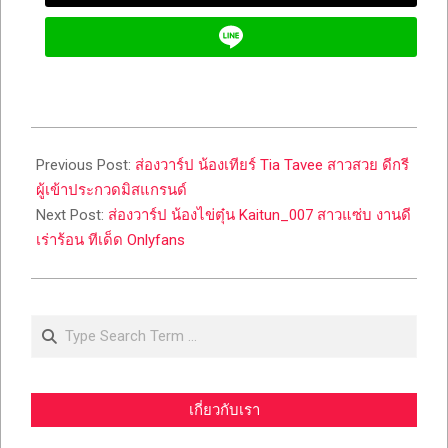
2023-
10-
Previous Post:
ส่องวาร์ป น้องเทียร์ Tia Tavee สาวสวย ดีกรี
20
ผู้เข้าประกวดมิสแกรนด์
Next Post:
ส่องวาร์ป น้องไข่ตุ๋น Kaitun_007 สาวแซ่บ งานดี
เร่าร้อน ทีเด็ด Onlyfans
Search
เกี่ยวกับเรา