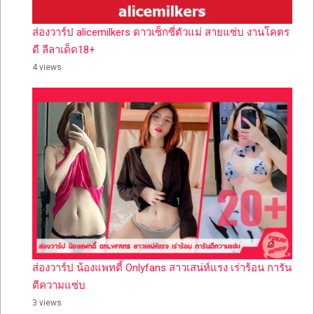
ส่องวาร์ป alicemilkers ดาวเซ็กซี่ตัวแม่ สายแซ่บ งานโคตร
ดี ลีลาเด็ด18+
4 views
ส่องวาร์ป น้องแพทตี้ Onlyfans สาวเสน่ห์แรง เร่าร้อน การัน
ตีความแซ่บ
3 views