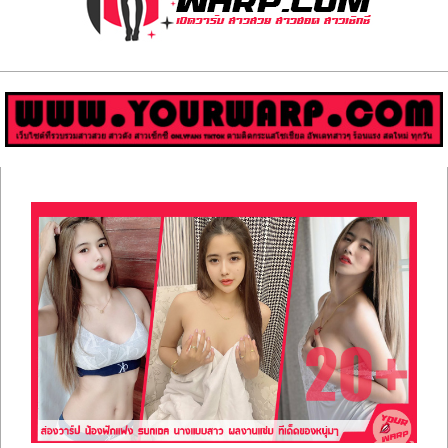
ส่อง
วาร์
ป
สาว
Primary
สวย
Navigation
Menu
มีชื่อ
เสียง
คน
ดัง
คน
กระแส