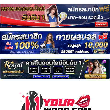
Skip
to
content