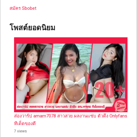
สมัคร Sbobet
โพสต์ยอดนิยม
ส่องวาร์ป amam7078 สาวสวย ผลงานแซ่บ ตัวตึง Onlyfans
ทีเด็ดของดี
7 views