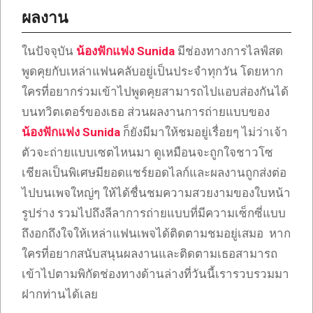
ผลงาน
ในปัจจุบัน
น้องฟักแฟง
Sunida
มีช่องทางการไลฟ์สด
พูดคุยกับเหล่าแฟนคลับอยู่เป็นประจำทุกวัน โดยหาก
ใครที่อยากร่วมเข้าไปพูดคุยสามารถไปแอบส่องกันได้
บนทวิตเตอร์ของเธอ ส่วนผลงานการถ่ายแบบของ
น้องฟักแฟง
Sunida
ก็ยังมีมาให้ชมอยู่เรื่อยๆ ไม่ว่าเจ้า
ตัวจะถ่ายแบบเซตไหนมา ดูเหมือนจะถูกใจชาวโซ
เชียลเป็นพิเศษมียอดแชร์ยอดไลก์และผลงานถูกส่งต่อ
ไปบนเพจใหญ่ๆ ให้ได้ชื่นชมความสวยงามของใบหน้า
รูปร่าง รวมไปถึงลีลาการถ่ายแบบที่มีความเซ็กซี่แบบ
ถึงอกถึงใจให้เหล่าแฟนเพจได้ติดตามชมอยู่เสมอ หาก
ใครที่อยากสนับสนุนผลงานและติดตามเธอสามารถ
เข้าไปตามพิกัดช่องทางด้านล่างที่วันนี้เรารวบรวมมา
ฝากท่านได้เลย