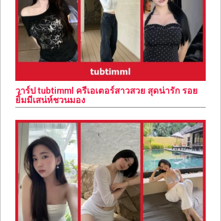
วาร์ป tubtimml ครีเอเตอร์สาวสวย สุดน่ารัก รอย
ยิ้มมีเสน่ห์ชวนมอง