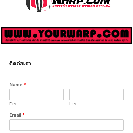
ส่อง
วาร์
ป
สาว
Primary
สวย
Navigation
ติดต่อเรา
Menu
มีชื่อ
เสียง
Name
*
คน
ดัง
First
Last
คน
Email
*
กระแส