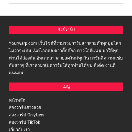
2023-
03-
10
ยัวร์วาร์ป
Yourwarp.com เว็บไซต์ที่รวมรวบวาร์ปสาวสวยทั่วทุกมุมโลก
ไม่ว่าจะเป็น เน็ตไอดอล ดาวติ๊กต๊อก ดาวโอลี่แฟน มาให้ทุก
ท่านได้ส่องกัน อัพเดทสาวสวยสดใหม่ทุกวัน การันตีความแซ่บ
กับสาวๆ ที่เราหามาเปิดวาร์ปให้ทุกท่านได้ชม ทีเด็ด งานดี
แน่นอน
เมนู
หน้าหลัก
ส่องวาร์ปสาวสวย
ส่องวาร์ป Onlyfans
ส่องวาร์ป TikTok
เกี่ยวกับเรา