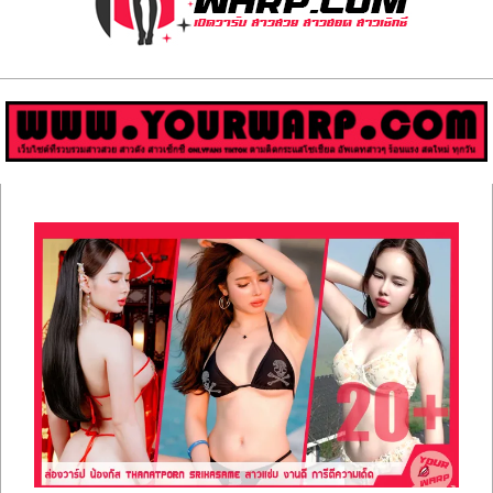
ส่อง
วาร์
ป
สาว
Primary
สวย
Navigation
Menu
มีชื่อ
เสียง
คน
ดัง
คน
กระแส