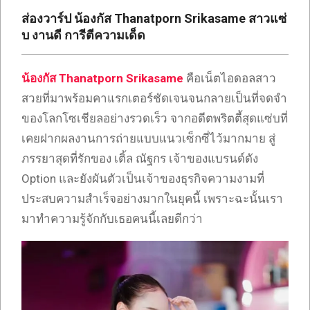
เซ็กซี่
ส่องวาร์ป น้องกัส Thanatporn Srikasame สาวแซ่
ONLYFANS
บ งานดี การีตีความเด็ด
TIKTOK
น้องกัส Thanatporn Srikasame
คือเน็ตไอดอลสาว
สวยที่มาพร้อมคาแรกเตอร์ชัดเจนจนกลายเป็นที่จดจำ
ของโลกโซเชียลอย่างรวดเร็ว จากอดีตพริตตี้สุดแซ่บที่
เคยฝากผลงานการถ่ายแบบแนวเซ็กซี่ไว้มากมาย สู่
ภรรยาสุดที่รักของ เติ้ล ณัฐกร เจ้าของแบรนด์ดัง
Option และยังผันตัวเป็นเจ้าของธุรกิจความงามที่
ประสบความสำเร็จอย่างมากในยุคนี้ เพราะฉะนั้นเรา
มาทำความรู้จักกับเธอคนนี้เลยดีกว่า