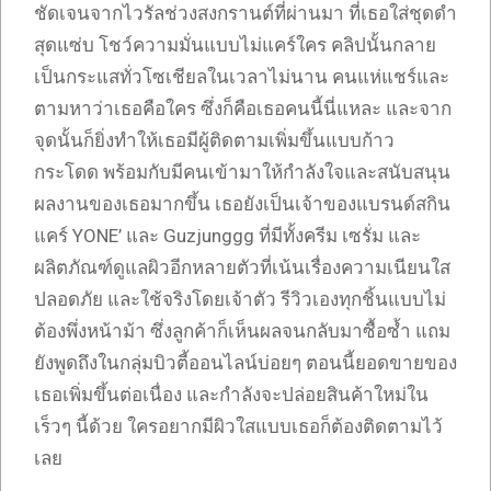
ชัดเจนจากไวรัลช่วงสงกรานต์ที่ผ่านมา ที่เธอใส่ชุดดำ
สุดแซ่บ โชว์ความมั่นแบบไม่แคร์ใคร คลิปนั้นกลาย
เป็นกระแสทั่วโซเชียลในเวลาไม่นาน คนแห่แชร์และ
ตามหาว่าเธอคือใคร ซึ่งก็คือเธอคนนี้นี่แหละ และจาก
จุดนั้นก็ยิ่งทำให้เธอมีผู้ติดตามเพิ่มขึ้นแบบก้าว
กระโดด พร้อมกับมีคนเข้ามาให้กำลังใจและสนับสนุน
ผลงานของเธอมากขึ้น เธอยังเป็นเจ้าของแบรนด์สกิน
แคร์ YONE’ และ Guzjunggg ที่มีทั้งครีม เซรั่ม และ
ผลิตภัณฑ์ดูแลผิวอีกหลายตัวที่เน้นเรื่องความเนียนใส
ปลอดภัย และใช้จริงโดยเจ้าตัว รีวิวเองทุกชิ้นแบบไม่
ต้องพึ่งหน้าม้า ซึ่งลูกค้าก็เห็นผลจนกลับมาซื้อซ้ำ แถม
ยังพูดถึงในกลุ่มบิวตี้ออนไลน์บ่อยๆ ตอนนี้ยอดขายของ
เธอเพิ่มขึ้นต่อเนื่อง และกำลังจะปล่อยสินค้าใหม่ใน
เร็วๆ นี้ด้วย ใครอยากมีผิวใสแบบเธอก็ต้องติดตามไว้
เลย