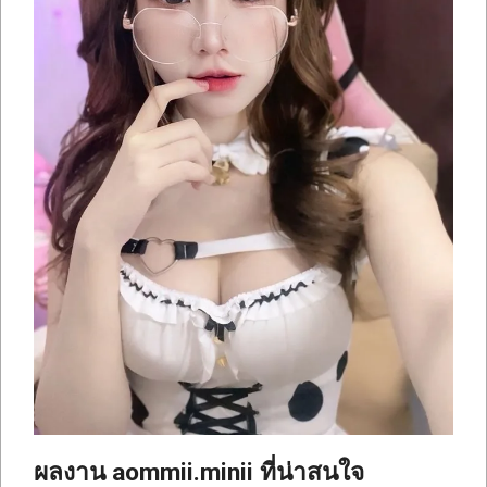
ผลงาน aommii.minii ที่น่าสนใจ