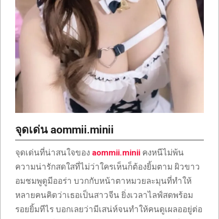
จุดเด่น aommii.minii
จุดเด่นที่น่าสนใจของ
aommii.minii
คงหนีไม่พ้น
ความน่ารักสดใสที่ไม่ว่าใครเห็นก็ต้องยิ้มตาม ผิวขาว
อมชมพูดูมีออร่า บวกกับหน้าตาหมวยละมุนที่ทำให้
หลายคนคิดว่าเธอเป็นสาวจีน ยิ่งเวลาไลฟ์สดพร้อม
รอยยิ้มทีไร บอกเลยว่ามีเสน่ห์จนทำให้คนดูเผลออยู่ต่อ