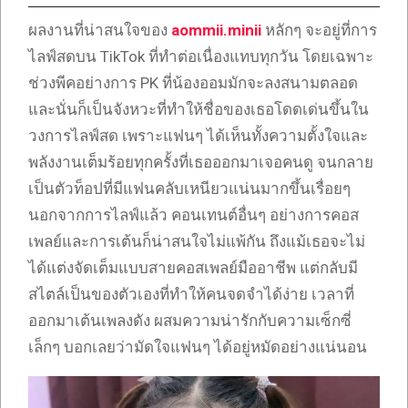
ผลงานที่น่าสนใจของ
aommii.minii
หลักๆ จะอยู่ที่การ
ไลฟ์สดบน TikTok ที่ทำต่อเนื่องแทบทุกวัน โดยเฉพาะ
ช่วงพีคอย่างการ PK ที่น้องออมมักจะลงสนามตลอด
และนั่นก็เป็นจังหวะที่ทำให้ชื่อของเธอโดดเด่นขึ้นใน
วงการไลฟ์สด เพราะแฟนๆ ได้เห็นทั้งความตั้งใจและ
พลังงานเต็มร้อยทุกครั้งที่เธอออกมาเจอคนดู จนกลาย
เป็นตัวท็อปที่มีแฟนคลับเหนียวแน่นมากขึ้นเรื่อยๆ
นอกจากการไลฟ์แล้ว คอนเทนต์อื่นๆ อย่างการคอส
เพลย์และการเต้นก็น่าสนใจไม่แพ้กัน ถึงแม้เธอจะไม่
ได้แต่งจัดเต็มแบบสายคอสเพลย์มืออาชีพ แต่กลับมี
สไตล์เป็นของตัวเองที่ทำให้คนจดจำได้ง่าย เวลาที่
ออกมาเต้นเพลงดัง ผสมความน่ารักกับความเซ็กซี่
เล็กๆ บอกเลยว่ามัดใจแฟนๆ ได้อยู่หมัดอย่างแน่นอน