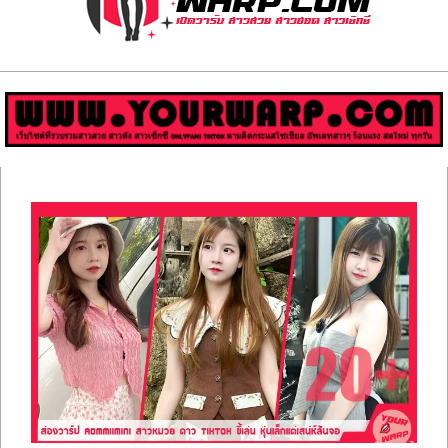
ส่อง
วาร์
ป
สาว
Primary
สวย
Navigation
Menu
มีชื่อ
เสียง
คน
ดัง
คน
กระแส