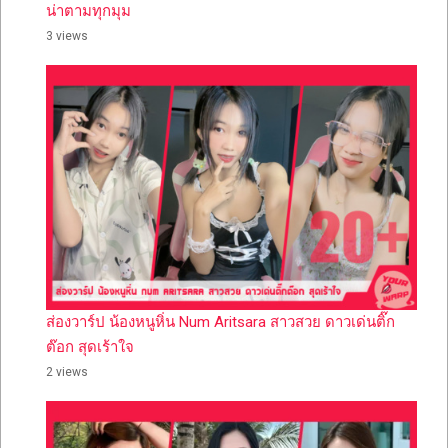
น่าตามทุกมุม
3 views
ส่องวาร์ป น้องหนูหิ่น Num Aritsara สาวสวย ดาวเด่นติ๊ก
ต๊อก สุดเร้าใจ
2 views