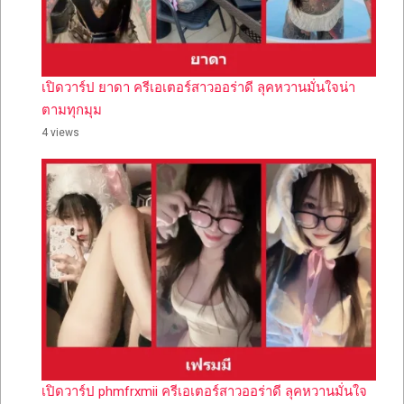
เปิดวาร์ป ยาดา ครีเอเตอร์สาวออร่าดี ลุคหวานมั่นใจน่า
ตามทุกมุม
4 views
เปิดวาร์ป phmfrxmii ครีเอเตอร์สาวออร่าดี ลุคหวานมั่นใจ