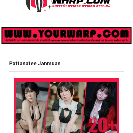
ส่อง
วาร์
ป
สาว
Primary
สวย
Navigation
Pattanatee Janmuan
Menu
มีชื่อ
เสียง
คน
ดัง
คน
กระแส