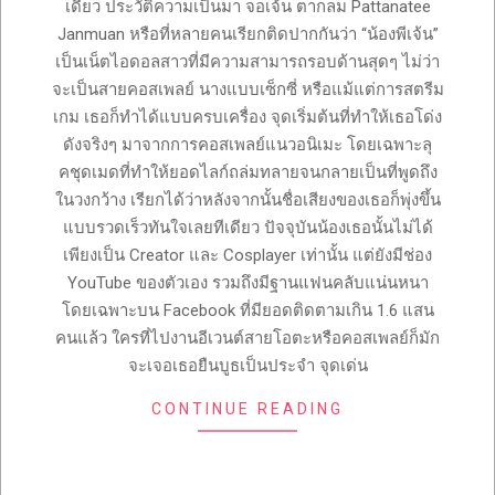
เดียว ประวัติความเป็นมา จอเจ้น ตากลม Pattanatee
Janmuan หรือที่หลายคนเรียกติดปากกันว่า “น้องพีเจ้น”
เป็นเน็ตไอดอลสาวที่มีความสามารถรอบด้านสุดๆ ไม่ว่า
จะเป็นสายคอสเพลย์ นางแบบเซ็กซี่ หรือแม้แต่การสตรีม
เกม เธอก็ทำได้แบบครบเครื่อง จุดเริ่มต้นที่ทำให้เธอโด่ง
ดังจริงๆ มาจากการคอสเพลย์แนวอนิเมะ โดยเฉพาะลุ
คชุดเมดที่ทำให้ยอดไลก์ถล่มทลายจนกลายเป็นที่พูดถึง
ในวงกว้าง เรียกได้ว่าหลังจากนั้นชื่อเสียงของเธอก็พุ่งขึ้น
แบบรวดเร็วทันใจเลยทีเดียว ปัจจุบันน้องเธอนั้นไม่ได้
เพียงเป็น Creator และ Cosplayer เท่านั้น แต่ยังมีช่อง
YouTube ของตัวเอง รวมถึงมีฐานแฟนคลับแน่นหนา
โดยเฉพาะบน Facebook ที่มียอดติดตามเกิน 1.6 แสน
คนแล้ว ใครที่ไปงานอีเวนต์สายโอตะหรือคอสเพลย์ก็มัก
จะเจอเธอยืนบูธเป็นประจำ จุดเด่น
CONTINUE READING