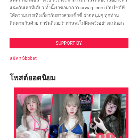
แพลตฟอร์มอื่นๆ ด้วย ที่เราจะหามาให้ท่านได้ส่องกันอย่างตา
แฉะกันเลยทีเดียว ทั้งนี้เราขอฝาก Yourwarp.com เว็บไซต์ที่
ให้ความบรรเทิงเกี่ยวกับสาวสวยเซ็กซี่ ฝากหนุ่มๆ ทุกท่าน
ติดตามกันด้วย การันตีเลยว่าท่านจะไม่ผิดหวังอย่างแน่นอน
SUPPORT BY.
สมัคร Sbobet
โพสต์ยอดนิยม