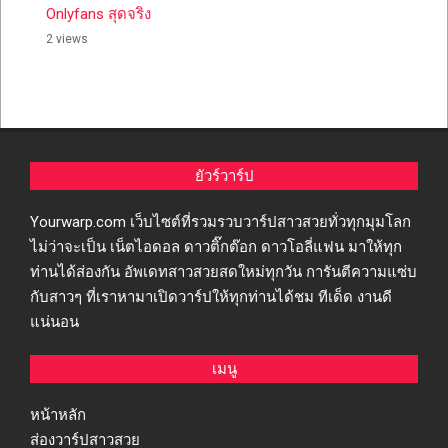
Onlyfans สุดจริง
2 views
ยัวร์วาร์ป
Yourwarp.com เว็บไซต์ที่รวมรวบวาร์ปสาวสวยทั่วทุกมุมโลก
ไม่ว่าจะเป็น เน็ตไอดอล ดาวติ๊กต๊อก ดาวโอลี่แฟน มาให้ทุก
ท่านได้ส่องกัน อัพเดทสาวสวยสดใหม่ทุกวัน การันตีความแซ่บ
กับสาวๆ ที่เราหามาเปิดวาร์ปให้ทุกท่านได้ชม ทีเด็ด งานดี
แน่นอน
เมนู
หน้าหลัก
ส่องวาร์ปสาวสวย