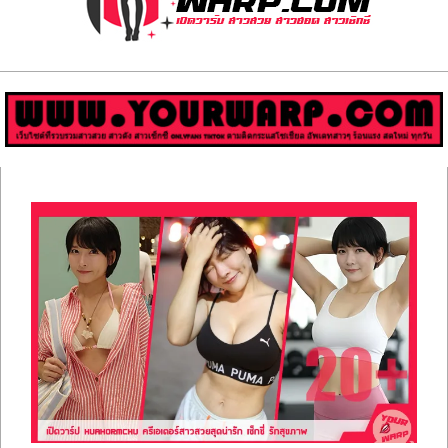
ส่อง
วาร์
ป
สาว
Primary
สวย
Navigation
Menu
มีชื่อ
เสียง
คน
ดัง
คน
กระแส