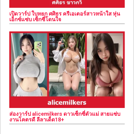
เปิดวาร์ป ใบหยก ศศิธร ครีเอเตอร์สาวหน้าใส หุ่น
เอ็กซ์แซ่บ เซ็กซี่โดนใจ
ส่องวาร์ป alicemilkers ดาวเซ็กซี่ตัวแม่ สายแซ่บ
งานโคตรดี ลีลาเด็ด18+