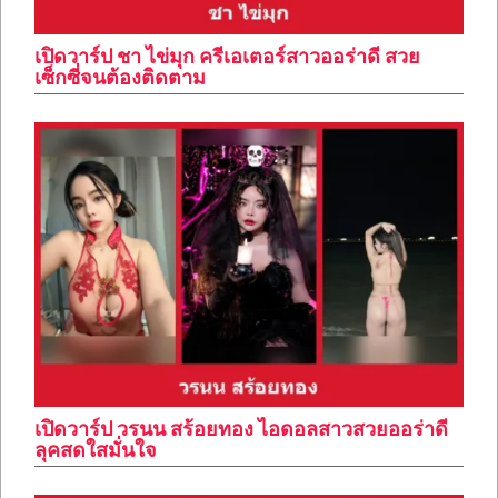
เปิดวาร์ป ชา ไข่มุก ครีเอเตอร์สาวออร่าดี สวย
เซ็กซี่จนต้องติดตาม
เปิดวาร์ป วรนน สร้อยทอง ไอดอลสาวสวยออร่าดี
ลุคสดใสมั่นใจ