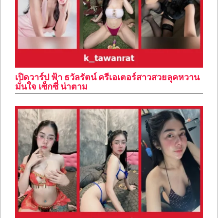
เปิดวาร์ป ฟ้า ธวัลรัตน์ ครีเอเตอร์สาวสวยลุคหวาน
มั่นใจ เซ็กซี่ น่าตาม