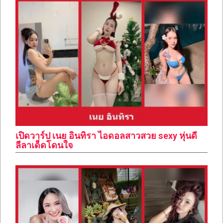
เปิดวาร์ป เนย อินทิรา ไอดอลสาวสวย sexy หุ่นดี
ลีลาเด็ดโดนใจ