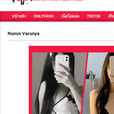
ส่อง
หน้าหลัก
ONLYFANS
เน็ตไอดอล
TIKTOK
เกี่
วาร์
Primary
Navigation
ป
Menu
Nunun Varunya
สาว
สวย
มีชื่อ
เสียง
คน
ดัง
คน
กระแส
เซ็กซี่