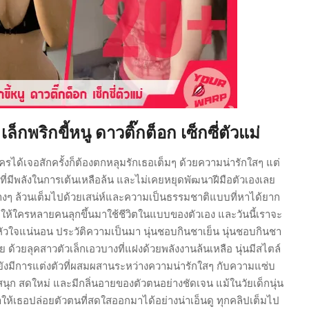
็กพริกขี้หนู ดาวติ๊กต็อก เซ็กซี่ตัวแม่
ได้เจอสักครั้งก็ต้องตกหลุมรักเธอเต็มๆ ด้วยความน่ารักใสๆ แต่
งที่มีพลังในการเต้นเหลือล้น และไม่เคยหยุดพัฒนาฝีมือตัวเองเลย
วต่างๆ ล้วนเต็มไปด้วยเสน่ห์และความเป็นธรรมชาติแบบที่หาได้ยาก
ใจให้ใครหลายคนลุกขึ้นมาใช้ชีวิตในแบบของตัวเอง และวันนี้เราจะ
นหัวใจแน่นอน ประวัติความเป็นมา นุ่นชอบกินชาเย็น นุ่นชอบกินชา
 ด้วยลุคสาวตัวเล็กเอวบางที่แฝงด้วยพลังงานล้นเหลือ นุ่นมีสไตล์
ะยังมีการแต่งตัวที่ผสมผสานระหว่างความน่ารักใสๆ กับความแซ่บ
นุก สดใหม่ และมีกลิ่นอายของตัวตนอย่างชัดเจน แม้ในวัยเด็กนุ่น
ำให้เธอปล่อยตัวตนที่สดใสออกมาได้อย่างน่าเอ็นดู ทุกคลิปเต็มไป