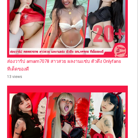
ส่องวาร์ป amam7078 สาวสวย ผลงานแซ่บ ตัวตึง Onlyfans
ทีเด็ดของดี
13 views