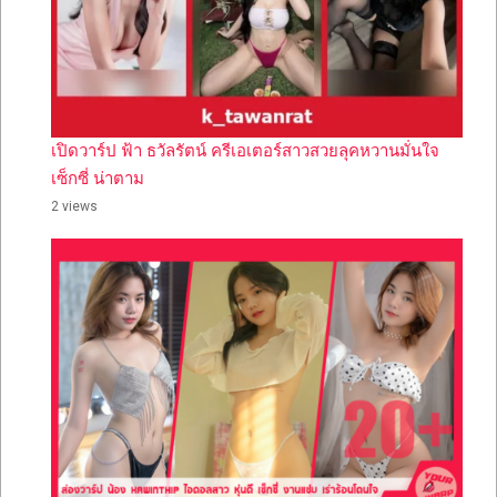
เปิดวาร์ป ฟ้า ธวัลรัตน์ ครีเอเตอร์สาวสวยลุคหวานมั่นใจ
เซ็กซี่ น่าตาม
2 views