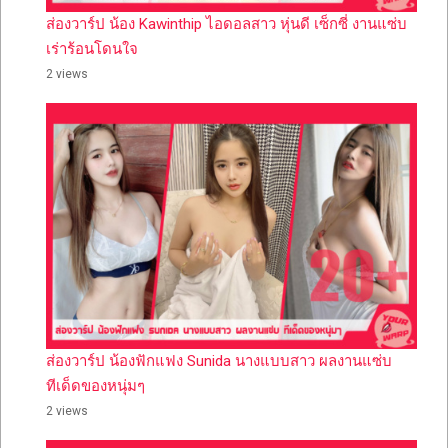
ส่องวาร์ป น้อง Kawinthip ไอดอลสาว หุ่นดี เซ็กซี่ งานแซ่บ
เร่าร้อนโดนใจ
2 views
ส่องวาร์ป น้องฟักแฟง Sunida นางแบบสาว ผลงานแซ่บ
ทีเด็ดของหนุ่มๆ
2 views