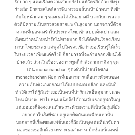
รักมาก ๆ แถมเรื่องความสวยก็ยังไม่แพ้ใครอีกด้วย ทั้งรูป
ร่างเล็ก ผิวสวยสไตล์สาวจีน ทรงผมสั้นหน้าม้าหนา ที่เข้า
กับใบหน้ากลม ๆ ของเธอได้เป็นอย่างดี บวกกับการแต่ง
ตัวที่มีความเป็นสาวสวยสายแฟชั่นสูงมาก นอกจากนี้ด้วย
ความที่เธอหลงรักในประเทศไทยเข้าแบบเต็มเปา แถม
ยังชมว่าคนไทยน่ารักไม่ขาดปาก จึงได้ตัดสินใจลงเรียน
ภาษาไทยซะเลย แต่พูดไปใครจะเชื่อว่าเธอเรียนรู้ได้เร็ว
ในระยเวลาเพียงแค่ครึ่งปี ก็สามารถที่จะอ่านออกเขียนได้
บ้างแล้ว ส่วนในเรื่องของการพูดก็กำลังตามมาติดๆ จุด
เด่น monachanchan จุดเด่นที่น่าสนใจของ
monachanchan คือการที่เธอสามารถสื่อสารตัวตนของ
ความเป็นตัวเองออกมาได้แบบหมดเปลือก และนั่นก็
ทำให้เราได้รู้กันว่าเธอเป็นคนที่น่ารักน่าเอ็นดูมากขนาด
ไหน มิน่าล่ะ ทำไมหนุ่มแน็กถึงได้ตามจีบเธออยู่พักใหญ่
แต่เธอเองก็ยังคงเล่นตัวเพราะด้วยความที่เป็นวัยรุ่นที่ยัง
อยากทำในสิ่งที่ชอบอยู่เลยคิดกันแค่เพื่อนเท่านั้น
นอกจากนี้เรื่องของแฟชั่นเองก็ถือเป็นจุดเด่นที่น่าจับตา
มองของเธออีกด้วย เพราะเธอสามารถมิกซ์แอน์แมทช์