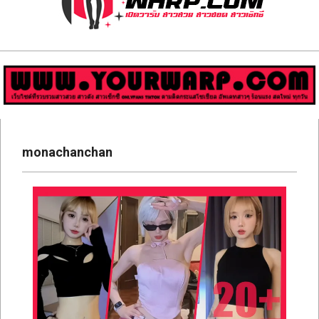
ส่อง
วาร์
ป
สาว
Primary
สวย
Navigation
monachanchan
Menu
มีชื่อ
เสียง
คน
ดัง
คน
กระแส