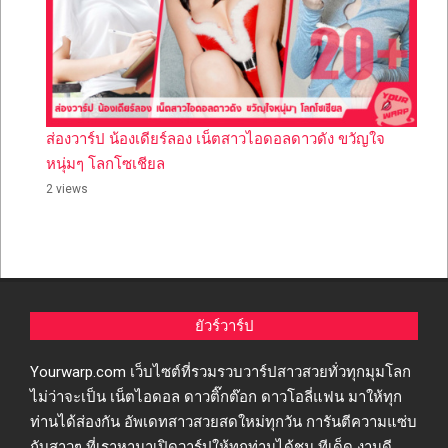
ส่องวาร์ป น้องเดียร์ลอง เน็ตสาวไอดอลดาวดัง ขวัญใจ
หนุ่มๆ โลกโซเชียล
2 views
ยัวร์วาร์ป
Yourwarp.com เว็บไซต์ที่รวมรวบวาร์ปสาวสวยทั่วทุกมุมโลก
ไม่ว่าจะเป็น เน็ตไอดอล ดาวติ๊กต๊อก ดาวโอลี่แฟน มาให้ทุก
ท่านได้ส่องกัน อัพเดทสาวสวยสดใหม่ทุกวัน การันตีความแซ่บ
กับสาวๆ ที่เราหามาเปิดวาร์ปให้ทุกท่านได้ชม ทีเด็ด งานดี