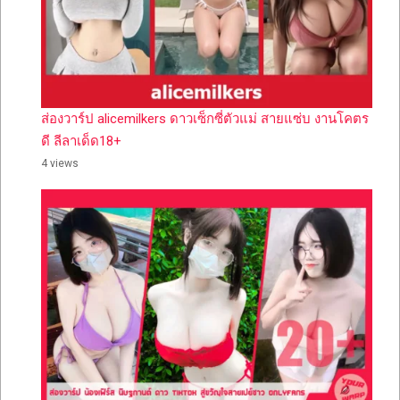
ส่องวาร์ป alicemilkers ดาวเซ็กซี่ตัวแม่ สายแซ่บ งานโคตร
ดี ลีลาเด็ด18+
4 views