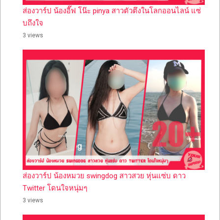
ส่องวาร์ป น้องอี๊ฟ โน๊ะ pinya สาวตัวตึงในโลกออนไลน์ แซ่
บถึงใจ
3 views
ส่องวาร์ป น้องหมวย swingdog สาวสวย หุ่นแซ่บ ดาว
Twitter โดนใจหนุ่มๆ
3 views