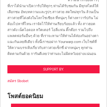
ความน่ารักของสาวๆ
ที่เราได้นำมาเปิดวาร์ปให้ทุกๆ ท่านได้รับชมกัน มีทุกสไตล์ให้
เลือกชม อัพบทความและรูปๆ สาวสวย สดใหม่ทุกวัน ล้วนเป็น
สาวสวยที่โด่งดังในโลกโซเชียล ที่หนุ่มๆ ก็ต่างหาวาร์ปกัน ไม่
ต้องไปหาที่ไหน เราจัดไว้ให้ท่านเรียบร้อยแล้ว ทั้ง สาวฮอต
สาวดัง เน็ตไอดอล ทวิตเตอร์ โอลี่แฟน ติ๊กต๊อก รวมไปถึง
แพลตฟอร์มอื่นๆ ด้วย ที่เราจะหามาให้ท่านได้ส่องกันอย่างตา
แฉะกันเลยทีเดียว ทั้งนี้เราขอฝาก Yourwarp.com เว็บไซต์ที่
ให้ความบรรเทิงเกี่ยวกับสาวสวยเซ็กซี่ ฝากหนุ่มๆ ทุกท่าน
ติดตามกันด้วย การันตีเลยว่าท่านจะไม่ผิดหวังอย่างแน่นอน
SUPPORT BY.
สมัคร Sbobet
โพสต์ยอดนิยม