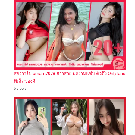
ส่องวาร์ป amam7078 สาวสวย ผลงานแซ่บ ตัวตึง Onlyfans
ทีเด็ดของดี
5 views