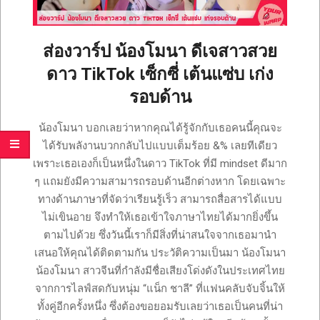
เซ็กซี่
ONLYFANS
TIKTOK
ส่องวาร์ป น้องโมนา ดีเจสาวสวย
ดาว TikTok เซ็กซี่ เต้นแซ่บ เก่ง
รอบด้าน
2025-
น้องโมนา บอกเลยว่าหากคุณได้รู้จักกับเธอคนนี้คุณจะ
11-
ได้รับพลังานบวกกลับไปแบบเต็มร้อย &% เลยทีเดียว
12
เพราะเธอเองก็เป็นหนึ่งในดาว TikTok ที่มี mindset ดีมาก
ๆ แถมยังมีความสามารถรอบด้านอีกต่างหาก โดยเฉพาะ
ทางด้านภาษาที่จัดว่าเรียนรู้เร็ว สามารถสื่อสารได้แบบ
ไม่เขินอาย จึงทำให้เธอเข้าใจภาษาไทยได้มากยิ่งขึ้น
ตามไปด้วย ซึ่งวันนี้เราก็มีสิ่งที่น่าสนใจจากเธอมานำ
เสนอให้คุณได้ติดตามกัน ประวัติความเป็นมา น้องโมนา
น้องโมนา สาวจีนที่กำลังมีชื่อเสียงโด่งดังในประเทศไทย
จากการไลฟ์สดกับหนุ่ม “แน็ก ชาลี” ที่แฟนคลับจับจิ้นให้
ทั้งคู่อีกครั้งหนึ่ง ซึ่งต้องขอยอมรับเลยว่าเธอเป็นคนที่น่า