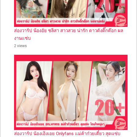
ส่องวาร์ป น้องอัย ชลิสา สาวสวย น่ารัก ดาวดังติ๊กต๊อก ผล
งานแซ่บ
2 views
ส่องวาร์ป น้องเอิงเอย Onlyfans แม่ค้าก๋วยเตี๋ยว สุดแซ่บ