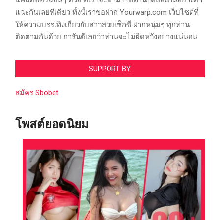
แพลตฟอร์มอื่นๆ ด้วย ที่เราจะหามาให้ท่านได้ส่องกันอย่างตา
แฉะกันเลยทีเดียว ทั้งนี้เราขอฝาก Yourwarp.com เว็บไซต์ที่
ให้ความบรรเทิงเกี่ยวกับสาวสวยเซ็กซี่ ฝากหนุ่มๆ ทุกท่าน
ติดตามกันด้วย การันตีเลยว่าท่านจะไม่ผิดหวังอย่างแน่นอน
SUPPORT BY.
สมัคร Sbobet
โพสต์ยอดนิยม