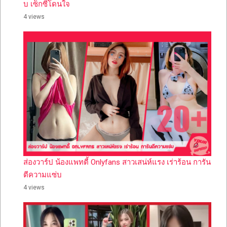
บ เซ็กซี่โดนใจ
4 views
ส่องวาร์ป น้องแพทตี้ Onlyfans สาวเสน่ห์แรง เร่าร้อน การัน
ตีความแซ่บ
4 views