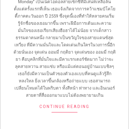
Monday” เป็นเน็ตไอดอลสายเซ็กซี่ที่มีเสน่ห์เหลือล้น
ตั้งแต่ครั้งแรกที่เห็น เธอแจ้งเกิดจากการคว้าแชมป์โคโย
ตี้ภาคตะวันออก ปี 2559 ซึ่งจุดนี้เองที่ทำให้หลายคนเริ่ม
รู้จักชื่อของเธอมากขึ้น เพราะฝีมือการเต้นและความ
มั่นใจของเธอเรียกเสียงฮือฮาได้ไม่น้อย จากเด็กสาว
ธรรมดาคนหนึ่ง กลายมาเป็นขวัญใจของสายแดนซ์สุด
เหวี่ยง ที่มีความมั่นใจและโดดเด่นเกินใครในวงการนี้อีก
ด้วยนั่นเอง จุดเด่น ออมมี่ กฤติยา จุดเด่นของ ออมมี่ กฤติ
ยา คือบุคลิกที่มั่นใจและมีคาแรกเตอร์ชัดมาก ไม่ว่าจะ
ลุคสายหวาน สายแซ่บ หรือแม้แต่ตอนอยู่บ้านแบบชิลๆ
เธอก็ยังมีความเป็นตัวของตัวเองแบบที่คนดูแล้วรู้สึก
หลงใหล ยิ่งเวลาขึ้นกล้องหรือถ่ายแบบ เธอสามารถ
เปลี่ยนโหมดได้ในพริบตา ทั้งสีหน้า ท่าทาง และอินเนอร์
สายตาที่สื่อออกมาแบบไม่ต้องพยายามเกิน
CONTINUE READING