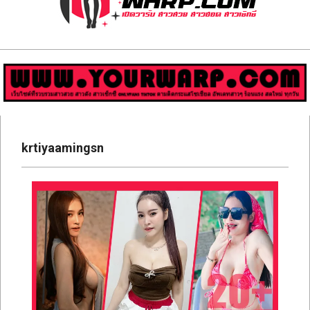
ส่อง
วาร์
ป
สาว
Primary
สวย
Navigation
krtiyaamingsn
Menu
มีชื่อ
เสียง
คน
ดัง
คน
กระแส