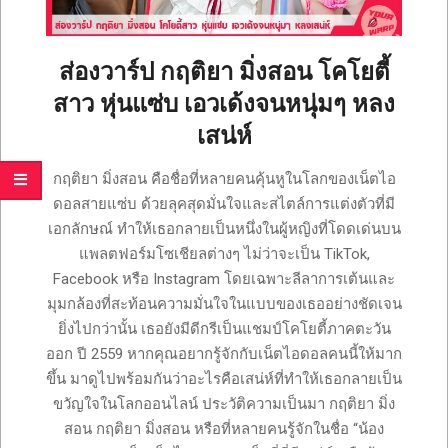
เซ็กซี่
ONLYFANS
TIKTOK
ส่องวาร์ป กฤติยา มิ่งสอน โคโยตี้
สาว หุ่นแซ่บ เอวเด้งจนหนุ่มๆ หลง
เสน่ห์
2025-
กฤติยา มิ่งสอน คือชื่อที่หลายคนคุ้นหูในโลกของเน็ตไอ
10-
ดอลสายแซ่บ ด้วยลุคสุดมั่นใจและสไตล์การแต่งตัวที่มี
08
เอกลักษณ์ ทำให้เธอกลายเป็นหนึ่งในผู้หญิงที่โดดเด่นบน
แพลตฟอร์มโซเชียลต่างๆ ไม่ว่าจะเป็น TikTok,
Facebook หรือ Instagram โดยเฉพาะลีลาการเต้นและ
มุมกล้องที่สะท้อนความมั่นใจในแบบของเธออย่างชัดเจน
ยิ่งไปกว่านั้น เธอยังมีดีกรีเป็นแชมป์โคโยตี้ภาคตะวัน
ออก ปี 2559 หากคุณอยากรู้จักกับเน็ตไอดอลคนนี้ให้มาก
ขึ้น มาดูไปพร้อมกันว่าอะไรคือเสน่ห์ที่ทำให้เธอกลายเป็น
ขวัญใจในโลกออนไลน์ ประวัติความเป็นมา กฤติยา มิ่ง
สอน กฤติยา มิ่งสอน หรือที่หลายคนรู้จักในชื่อ “น้อง