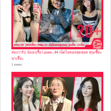
ส่องวาร์ป น้องเปรี้ยว piaw_44 เน็ตไอดอลสุดฮอต หุ่นเซี๊ยะ
น่าเจี๊ยะ
2 views