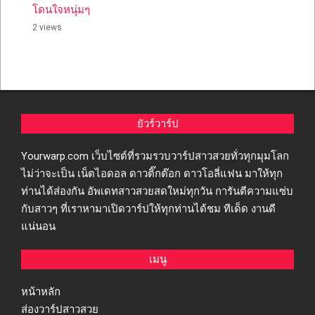
โดนใจหนุ่มๆ
2 views
ยัวร์วาร์ป
Yourwarp.com เว็บไซต์ที่รวมรวบวาร์ปสาวสวยทั่วทุกมุมโลก
ไม่ว่าจะเป็น เน็ตไอดอล ดาวติ๊กต๊อก ดาวโอลี่แฟน มาให้ทุก
ท่านได้ส่องกัน อัพเดทสาวสวยสดใหม่ทุกวัน การันตีความแซ่บ
กับสาวๆ ที่เราหามาเปิดวาร์ปให้ทุกท่านได้ชม ทีเด็ด งานดี
แน่นอน
เมนู
หน้าหลัก
ส่องวาร์ปสาวสวย