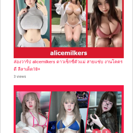
ส่องวาร์ป alicemilkers ดาวเซ็กซี่ตัวแม่ สายแซ่บ งานโคตร
ดี ลีลาเด็ด18+
3 views