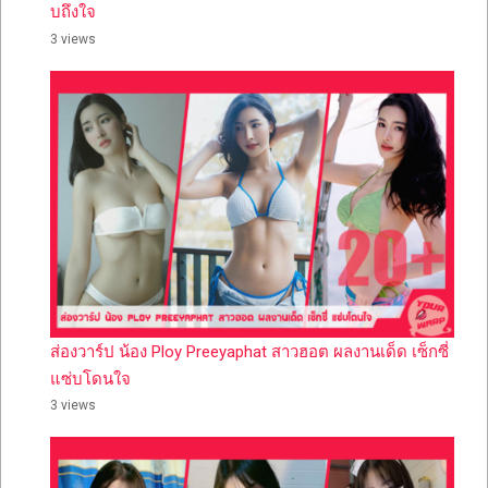
บถึงใจ
3 views
ส่องวาร์ป น้อง Ploy Preeyaphat สาวฮอต ผลงานเด็ด เซ็กซี่
แซ่บโดนใจ
3 views