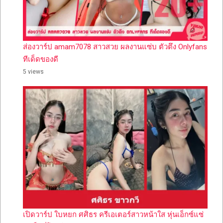
ส่องวาร์ป amam7078 สาวสวย ผลงานแซ่บ ตัวตึง Onlyfans
ทีเด็ดของดี
5 views
เปิดวาร์ป ใบหยก ศศิธร ครีเอเตอร์สาวหน้าใส หุ่นเอ็กซ์แซ่