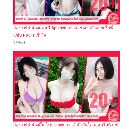
ส่องวาร์ป น้องแอนนี่ Aphinya สาวสวย ดาวดังสายเซ็กซี่
แซ่บ ผลงานเร้าใจ
3 views
ส่องวาร์ป น้องอี๊ฟ โน๊ะ pinya สาวตัวตึงในโลกออนไลน์ แซ่