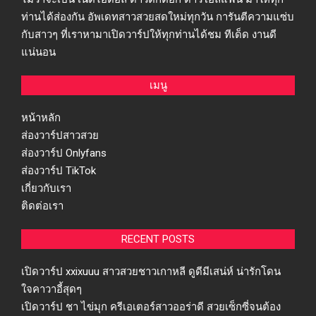
ท่านได้ส่องกัน อัพเดทสาวสวยสดใหม่ทุกวัน การันตีความแซ่บ
กับสาวๆ ที่เราหามาเปิดวาร์ปให้ทุกท่านได้ชม ทีเด็ด งานดี
แน่นอน
เมนู
หน้าหลัก
ส่องวาร์ปสาวสวย
ส่องวาร์ป Onlyfans
ส่องวาร์ป TikTok
เกี่ยวกับเรา
ติดต่อเรา
RECENT POSTS
เปิดวาร์ป xxixuuu สาวสวยชาวเกาหลี ดูดีมีเสน่ห์ น่ารักโดน
ใจคาวาอี้สุดๆ
เปิดวาร์ป ชา ไข่มุก ครีเอเตอร์สาวออร่าดี สวยเซ็กซี่จนต้อง