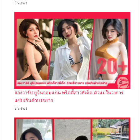
3 views
ส่องวาร์ป ยูจินจอมแก่น พริตตี้สาวทีเด็ด ตัวแม่ในวงการ
แซ่บเกินคำบรรยาย
3 views