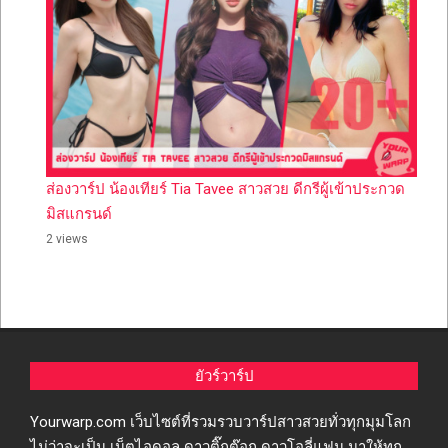
ส่องวาร์ป น้องเทียร์ Tia Tavee สาวสวย ดีกรีผู้เข้าประกวด
มิสแกรนด์
2 views
ยัวร์วาร์ป
Yourwarp.com เว็บไซต์ที่รวมรวบวาร์ปสาวสวยทั่วทุกมุมโลก
ไม่ว่าจะเป็น เน็ตไอดอล ดาวติ๊กต๊อก ดาวโอลี่แฟน มาให้ทุก