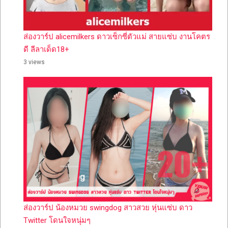
ส่องวาร์ป alicemilkers ดาวเซ็กซี่ตัวแม่ สายแซ่บ งานโคตร
ดี ลีลาเด็ด18+
3 views
ส่องวาร์ป น้องหมวย swingdog สาวสวย หุ่นแซ่บ ดาว
Twitter โดนใจหนุ่มๆ