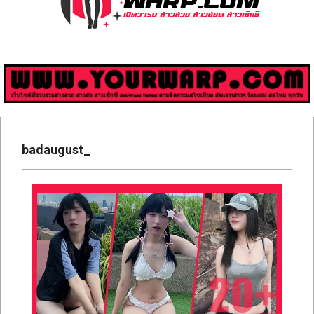
ส่อง
วาร์
ป
สาว
Primary
สวย
Navigation
badaugust_
Menu
มีชื่อ
เสียง
คน
ดัง
คน
กระแส