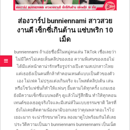
เซ็กซี่
ONLYFANS
TIKTOK
ส่องวาร์ป bunniennami สาวสวย
งานดี เซ็กซี่เกินต้าน แซ่บพริก 10
เม็ด
2025-
bunniennami ถ้าเอ่ยชื่อนี้ในหมู่คนเล่น TikTok เชื่อเลยว่า
07-
ไม่มีใครไม่เคยเห็นคลิปของเธอ ความพิเศษของเธอไม่
14
ได้มีแค่หน้าตาน่ารักหรือรูปร่างเป๊ะตามสเปกสาวไทย
แต่เธอยังเป็นคนที่กล้าทำคอนเทนต์แบบเป็นตัวของตัว
เอง ไม่เฟค ไม่ปรุงแต่งเกินจริง จะโพสต์คลิปเต้น เล่น
หรือโชว์แฟชั่นก็ทำให้แฟนๆ ยิ้มตามได้ทุกครั้ง แถมเธอ
ยังมีความเซ็กซี่แบบพอดีๆ ดูแล้วไม่รู้สึกฝืน ทำให้ทุกคอน
เทนต์ของเธอดูจริงใจและมีเสน่ห์ในแบบธรรมชาติ ใครที่
ยังไม่เคยติดตามน้องนามิบอกเลยว่าคุณพลาดอะไรไป
เยอะมาก จะน่ารักขนาดไหน ลองมาดูไปพร้อมกันได้เลย
ประวัติความเป็นมา bunniennami bunniennami เป็นเน็ต