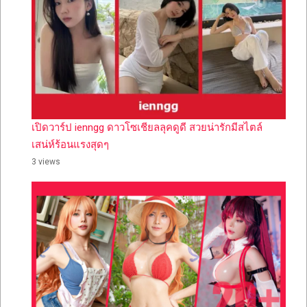
เปิดวาร์ป ienngg ดาวโซเชียลลุคดูดี สวยน่ารักมีสไตล์
เสน่ห์ร้อนแรงสุดๆ
3 views