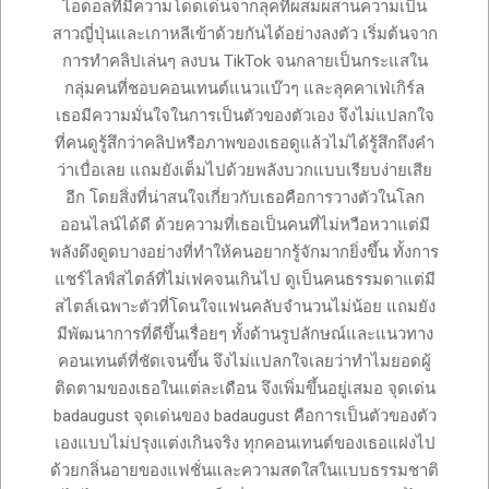
ไอดอลที่มีความโดดเด่นจากลุคที่ผสมผสานความเป็น
สาวญี่ปุ่นและเกาหลีเข้าด้วยกันได้อย่างลงตัว เริ่มต้นจาก
การทำคลิปเล่นๆ ลงบน TikTok จนกลายเป็นกระแสใน
กลุ่มคนที่ชอบคอนเทนต์แนวแบ๊วๆ และลุคคาเฟ่เกิร์ล
เธอมีความมั่นใจในการเป็นตัวของตัวเอง จึงไม่แปลกใจ
ที่คนดูรู้สึกว่าคลิปหรือภาพของเธอดูแล้วไม่ได้รู้สึกถึงคำ
ว่าเบื่อเลย แถมยังเต็มไปด้วยพลังบวกแบบเรียบง่ายเสีย
อีก โดยสิ่งที่น่าสนใจเกี่ยวกับเธอคือการวางตัวในโลก
ออนไลน์ได้ดี ด้วยความที่เธอเป็นคนที่ไม่หวือหวาแต่มี
พลังดึงดูดบางอย่างที่ทำให้คนอยากรู้จักมากยิ่งขึ้น ทั้งการ
แชร์ไลฟ์สไตล์ที่ไม่เฟคจนเกินไป ดูเป็นคนธรรมดาแต่มี
สไตล์เฉพาะตัวที่โดนใจแฟนคลับจำนวนไม่น้อย แถมยัง
มีพัฒนาการที่ดีขึ้นเรื่อยๆ ทั้งด้านรูปลักษณ์และแนวทาง
คอนเทนต์ที่ชัดเจนขึ้น จึงไม่แปลกใจเลยว่าทำไมยอดผู้
ติดตามของเธอในแต่ละเดือน จึงเพิ่มขึ้นอยู่เสมอ จุดเด่น
badaugust จุดเด่นของ badaugust คือการเป็นตัวของตัว
เองแบบไม่ปรุงแต่งเกินจริง ทุกคอนเทนต์ของเธอแฝงไป
ด้วยกลิ่นอายของแฟชั่นและความสดใสในแบบธรรมชาติ