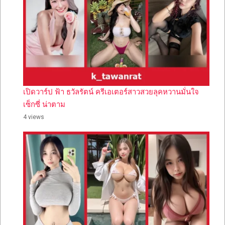
เปิดวาร์ป ฟ้า ธวัลรัตน์ ครีเอเตอร์สาวสวยลุคหวานมั่นใจ
เซ็กซี่ น่าตาม
4 views