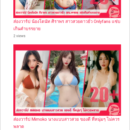
ส่องวาร์ป น้องโดนัท ศิราพร สาวสวยดาวยั่ว Onlyfans แซ่บ
เกินคำบรรยาย
2 views
ส่องวาร์ป Mimoko นางแบบสาวสวย ของดี ที่หนุ่มๆ ไม่ควร
พลาด