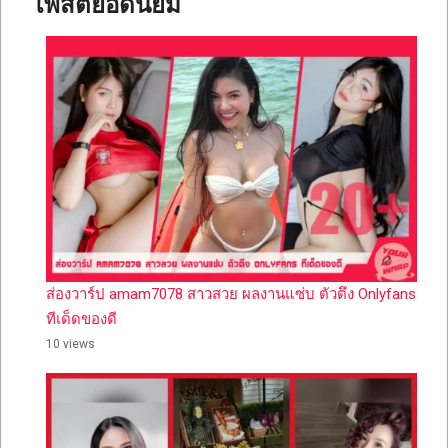
โพสต์ยอดนิยม
ส่องวาร์ป amam7078 สาวสวย ผลงานแซ่บ ตัวตึง Onlyfans
ทีเด็ดของดี
10 views