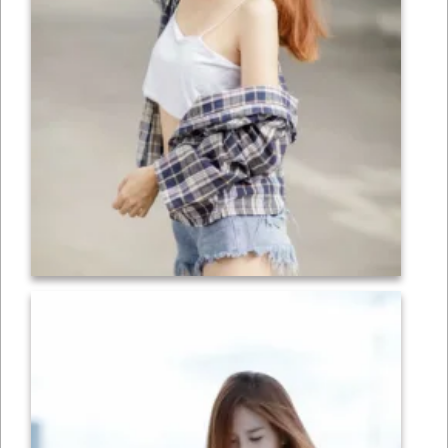
เซ็กซี่
ONLYFANS
TIKTOK