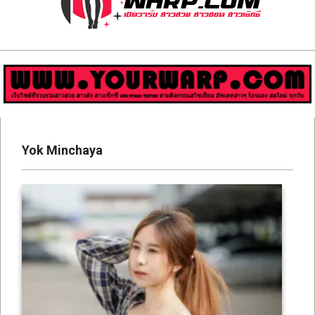
ส่อง
วาร์
ป
สาว
Primary
สวย
Navigation
Yok Minchaya
Menu
มีชื่อ
เสียง
คน
ดัง
คน
กระแส