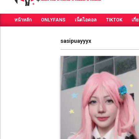
ส่อง
หน้าหลัก
ONLYFANS
เน็ตไอดอล
TIKTOK
เกี่
วาร์
Primary
Navigation
ป
Menu
sasipuayyyx
สาว
สวย
มีชื่อ
เสียง
คน
ดัง
คน
กระแส
เซ็กซี่