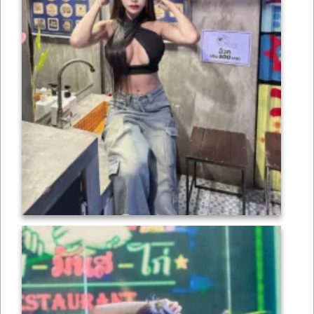
เซ็กซี่
ONLYFANS
TIKTOK