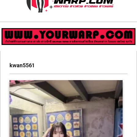
ส่อง
วาร์
ป
สาว
Primary
สวย
Navigation
kwan5561
Menu
มีชื่อ
เสียง
คน
ดัง
คน
กระแส