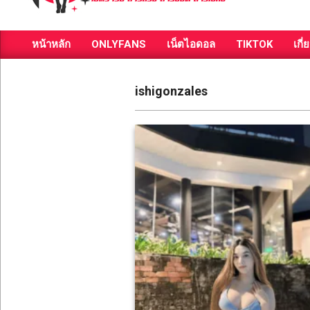
ส่อง
หน้าหลัก
ONLYFANS
เน็ตไอดอล
TIKTOK
เกี่
วาร์
Primary
Navigation
ป
Menu
ishigonzales
สาว
สวย
มีชื่อ
เสียง
คน
ดัง
คน
กระแส
เซ็กซี่