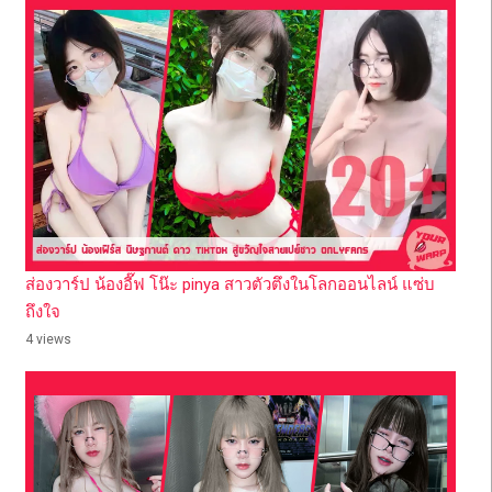
ส่องวาร์ป น้องอี๊ฟ โน๊ะ pinya สาวตัวตึงในโลกออนไลน์ แซ่บ
ถึงใจ
4 views