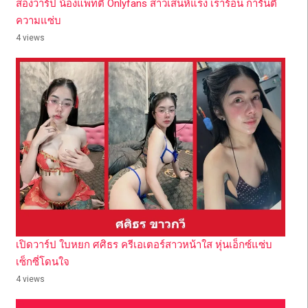
ส่องวาร์ป น้องแพทตี้ Onlyfans สาวเสน่ห์แรง เร่าร้อน การันตี
ความแซ่บ
4 views
เปิดวาร์ป ใบหยก ศศิธร ครีเอเตอร์สาวหน้าใส หุ่นเอ็กซ์แซ่บ
เซ็กซี่โดนใจ
4 views