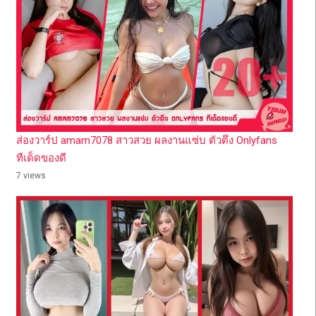
ส่องวาร์ป amam7078 สาวสวย ผลงานแซ่บ ตัวตึง Onlyfans
ทีเด็ดของดี
7 views