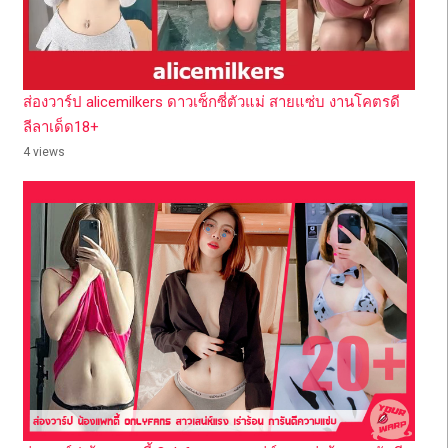
ส่องวาร์ป alicemilkers ดาวเซ็กซี่ตัวแม่ สายแซ่บ งานโคตรดี
ลีลาเด็ด18+
4 views