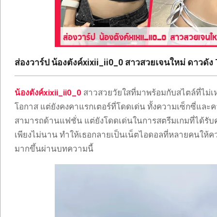
ONLYFANS
TIKTOK
ส่องวาร์ป น้องตังค์xixii_ii0_0 สาวสวยเจนใหม่ ดาวดัง 
น้องตังค์xixii_ii0_0
สาวสวยวัยใสที่มาพร้อมกับสไตล์ที่ไม
โอกาส แต่ยังคงคาแรกเตอร์ที่โดดเด่น ทั้งความเซ็กซี่และ
สามารถด้านแฟชั่น แต่ยังโดดเด่นในการสตรีมเกมที่ได้รับค
เพียงไม่นาน ทำให้เธอกลายเป็นเน็ตไอดอลที่หลายคนให้ควา
มากขึ้นผ่านบทความนี้