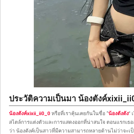
ประวัติความเป็นมา น้องตังค์xixii_i
น้องตังค์xixii_ii0_0
หรือที่เราคุ้นเคยกันในชื่อ “
น้องตังตัง
” 
สไตล์การแต่งตัวและการแสดงออกที่น่าสนใจ ตอนแรกเธออา
ว่า น้องตังค์เป็นสาวที่มีความสามารถหลายด้านไม่ว่าจะเป็