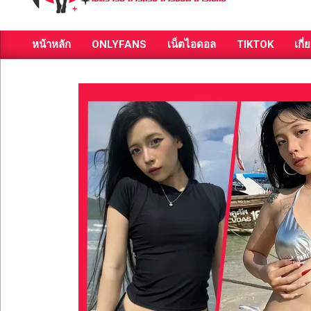
ส่อง
หน้าหลัก
ONLYFANS
เน็ตไอดอล
TIKTOK
เกี่
วาร์
Primary
Navigation
ป
Menu
สาว
สวย
มีชื่อ
เสียง
คน
ดัง
คน
กระแส
เซ็กซี่