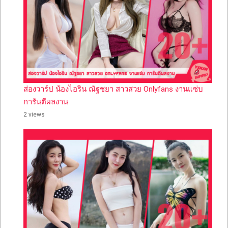
ส่องวาร์ป น้องไอริน ณัฐชยา สาวสวย Onlyfans งานแซ่บ
การันตีผลงาน
2 views