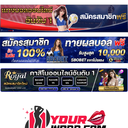
Skip
to
content