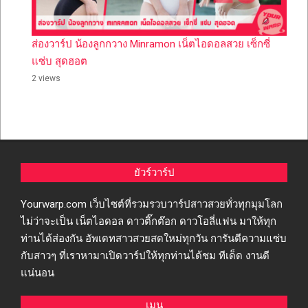
ส่องวาร์ป น้องลูกกวาง Minramon เน็ตไอดอลสวย เซ็กซี่
แซ่บ สุดฮอต
2 views
ยัวร์วาร์ป
Yourwarp.com เว็บไซต์ที่รวมรวบวาร์ปสาวสวยทั่วทุกมุมโลก
ไม่ว่าจะเป็น เน็ตไอดอล ดาวติ๊กต๊อก ดาวโอลี่แฟน มาให้ทุก
ท่านได้ส่องกัน อัพเดทสาวสวยสดใหม่ทุกวัน การันตีความแซ่บ
กับสาวๆ ที่เราหามาเปิดวาร์ปให้ทุกท่านได้ชม ทีเด็ด งานดี
แน่นอน
เมนู