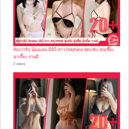
ส่องวาร์ป น้องแอม มิยิบิ สาว Onlyfans สุดแซ่บ หุ่นเซี๊ยะ
น่าเจี๊ยะ งานดี
3 views