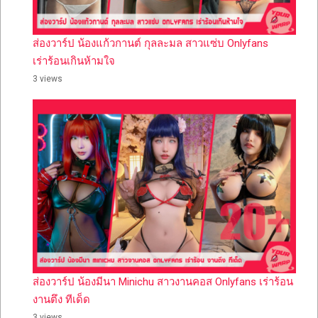
ส่องวาร์ป น้องแก้วกานต์ กุลละมล สาวแซ่บ Onlyfans
เร่าร้อนเกินห้ามใจ
3 views
ส่องวาร์ป น้องมีนา Minichu สาวงานคอส Onlyfans เร่าร้อน
งานตึง ทีเด็ด
3 views