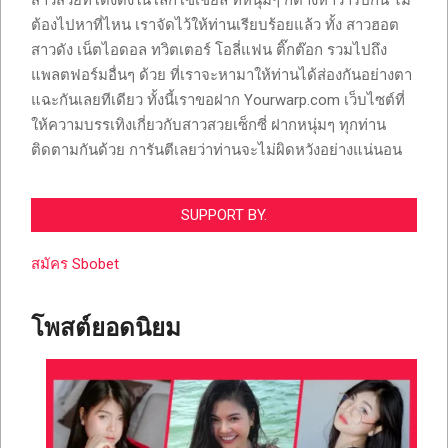
สาวสวยที่โด่งดังในโลกโซเชียล ที่หนุ่มๆ ก็ต่างหาวาร์ปกัน ไม่
ต้องไปหาที่ไหน เราจัดไว้ให้ท่านเรียบร้อยแล้ว ทั้ง สาวฮอต
สาวดัง เน็ตไอดอล ทวิตเตอร์ โอลี่แฟน ติ๊กต๊อก รวมไปถึง
แพลตฟอร์มอื่นๆ ด้วย ที่เราจะหามาให้ท่านได้ส่องกันอย่างตา
แฉะกันเลยทีเดียว ทั้งนี้เราขอฝาก Yourwarp.com เว็บไซต์ที่
ให้ความบรรเทิงเกี่ยวกับสาวสวยเซ็กซี่ ฝากหนุ่มๆ ทุกท่าน
ติดตามกันด้วย การันตีเลยว่าท่านจะไม่ผิดหวังอย่างแน่นอน
SUPPORT BY.
สมัคร Sbobet
โพสต์ยอดนิยม