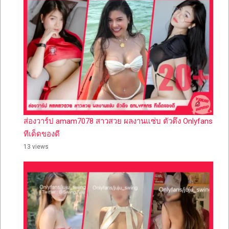
ส่องวาร์ป amam7078 สาวสวย ผลงานแซ่บ ตัวตึง Onlyfans
ทีเด็ดของดี
13 views