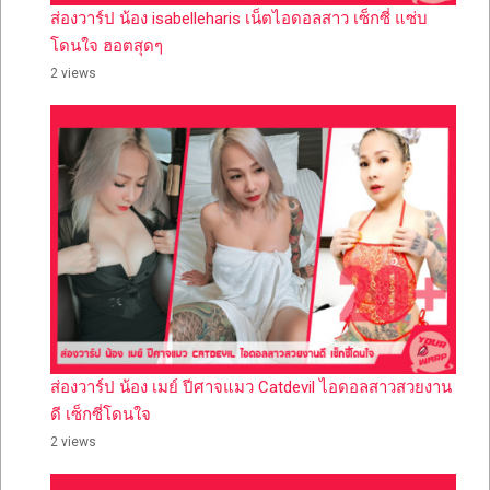
ส่องวาร์ป น้อง isabelleharis เน็ตไอดอลสาว เซ็กซี่ แซ่บ
โดนใจ ฮอตสุดๆ
2 views
ส่องวาร์ป น้อง เมย์ ปีศาจแมว Catdevil ไอดอลสาวสวยงาน
ดี เซ็กซี่โดนใจ
2 views