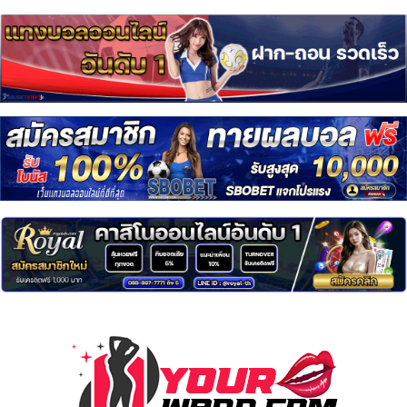
Skip
to
content