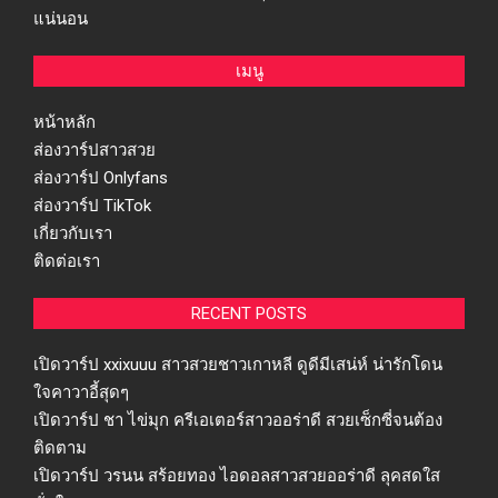
แน่นอน
เมนู
หน้าหลัก
ส่องวาร์ปสาวสวย
ส่องวาร์ป Onlyfans
ส่องวาร์ป TikTok
เกี่ยวกับเรา
ติดต่อเรา
RECENT POSTS
เปิดวาร์ป xxixuuu สาวสวยชาวเกาหลี ดูดีมีเสน่ห์ น่ารักโดน
ใจคาวาอี้สุดๆ
เปิดวาร์ป ชา ไข่มุก ครีเอเตอร์สาวออร่าดี สวยเซ็กซี่จนต้อง
ติดตาม
เปิดวาร์ป วรนน สร้อยทอง ไอดอลสาวสวยออร่าดี ลุคสดใส