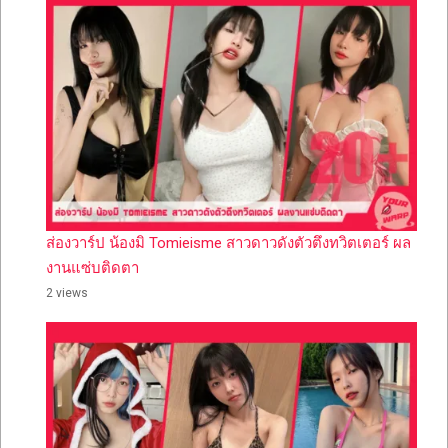
ส่องวาร์ป น้องมิ Tomieisme สาวดาวดังตัวตึงทวิตเตอร์ ผล
งานแซ่บติดตา
2 views