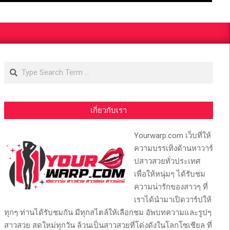
Search
เกี่ยวกับเรา
Yourwarp.com เว็บที่ให้
ความบรรเทิงด้านหาวาร์
ปสาวสวยทั่วประเทศ
เพื่อให้หนุ่มๆ ได้รับชม
ความน่ารักของสาวๆ ที่
เราได้นำมาเปิดวาร์ปให้
ทุกๆ ท่านได้รับชมกัน มีทุกสไตล์ให้เลือกชม อัพบทความและรูปๆ
สาวสวย สดใหม่ทุกวัน ล้วนเป็นสาวสวยที่โด่งดังในโลกโซเชียล ที่