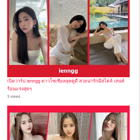
เปิดวาร์ป ienngg ดาวโซเชียลลุคดูดี สวยน่ารักมีสไตล์ เสน่ห์
ร้อนแรงสุดๆ
3 views