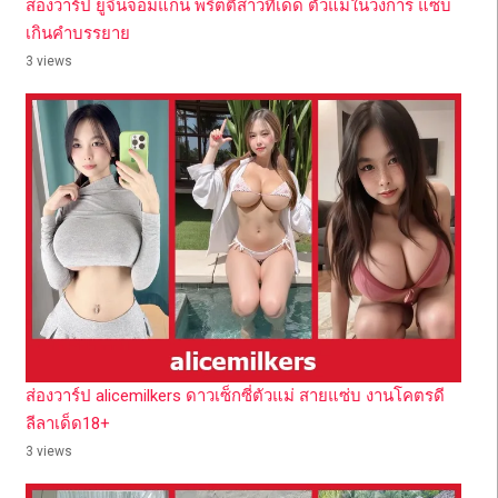
ส่องวาร์ป ยูจินจอมแก่น พริตตี้สาวทีเด็ด ตัวแม่ในวงการ แซ่บ
เกินคำบรรยาย
3 views
ส่องวาร์ป alicemilkers ดาวเซ็กซี่ตัวแม่ สายแซ่บ งานโคตรดี
ลีลาเด็ด18+
3 views