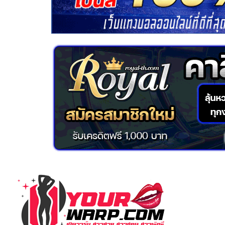
Skip
to
content