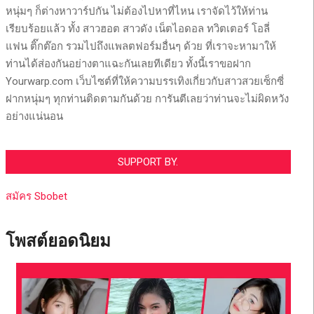
หนุ่มๆ ก็ต่างหาวาร์ปกัน ไม่ต้องไปหาที่ไหน เราจัดไว้ให้ท่าน
เรียบร้อยแล้ว ทั้ง สาวฮอต สาวดัง เน็ตไอดอล ทวิตเตอร์ โอลี่
แฟน ติ๊กต๊อก รวมไปถึงแพลตฟอร์มอื่นๆ ด้วย ที่เราจะหามาให้
ท่านได้ส่องกันอย่างตาแฉะกันเลยทีเดียว ทั้งนี้เราขอฝาก
Yourwarp.com เว็บไซต์ที่ให้ความบรรเทิงเกี่ยวกับสาวสวยเซ็กซี่
ฝากหนุ่มๆ ทุกท่านติดตามกันด้วย การันตีเลยว่าท่านจะไม่ผิดหวัง
อย่างแน่นอน
SUPPORT BY.
สมัคร Sbobet
โพสต์ยอดนิยม