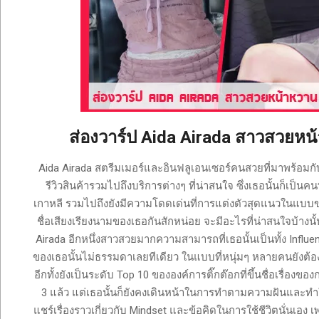
ONLYFANS
TIKTOK
ส่องวาร์ป Aida Airada สาวสวยหน้
2025-
Aida Airada สตรีมเมอร์และอินฟลูเอนเซอร์คนสวยที่มาพร้
04-
รีวิวสินค้ารวมไปถึงบริการต่างๆ ที่น่าสนใจ ซึ่งเธอนั้นก็เป็น
11
เกาหลี รวมไปถึงยังมีความโดดเด่นที่การแต่งตัวสุดแนวในแบบข
ชื่อเสียงเรียงนามของเธอกันสักหน่อย จะมีอะไรที่น่าสนใจบ้างน
Airada อีกหนึ่งสาวสวยมากความสามารถที่เธอนั้นเป็นทั้ง Influ
ของเธอนั้นไม่ธรรมดาเลยทีเดียว ในแบบที่หนุ่มๆ หลายคนยังต้อง
อีกทั้งยังเป็นระดับ Top 10 ขององค์การติ๊กต๊อกที่ขึ้นชื่อเรื่องข
3 แล้ว แต่เธอนั้นก็ยังคงเดินหน้าในการทำตามความฝันและทำในสิ
แชร์เรื่องราวเกี่ยวกับ Mindset และข้อคิดในการใช้ชีวิตนั่นเอง