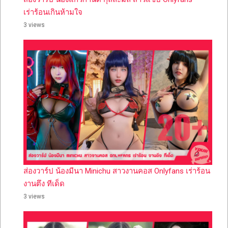
เร่าร้อนเกินห้ามใจ
3 views
ส่องวาร์ป น้องมีนา Minichu สาวงานคอส Onlyfans เร่าร้อน
งานตึง ทีเด็ด
3 views