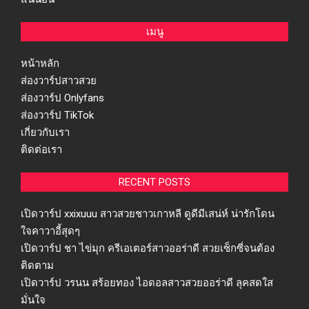
เมนู
หน้าหลัก
ส่องวาร์ปสาวสวย
ส่องวาร์ป Onlyfans
ส่องวาร์ป TikTok
เกี่ยวกับเรา
ติดต่อเรา
RECENT POSTS
เปิดวาร์ป xxixuuu สาวสวยชาวเกาหลี ดูดีมีเสน่ห์ น่ารักโดน
ใจคาวาอี้สุดๆ
เปิดวาร์ป ชา ไข่มุก ครีเอเตอร์สาวออร่าดี สวยเซ็กซี่จนต้อง
ติดตาม
เปิดวาร์ป วรนน สร้อยทอง ไอดอลสาวสวยออร่าดี ลุคสดใส
มั่นใจ