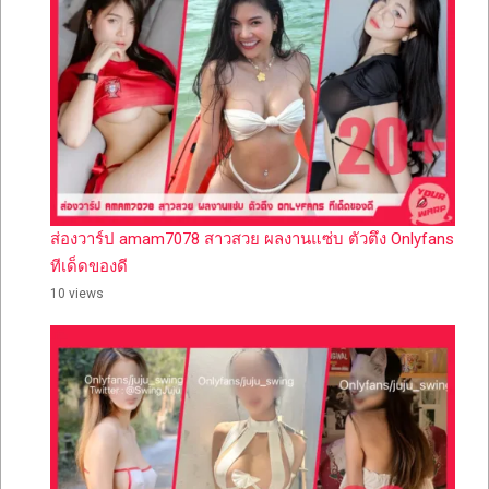
ส่องวาร์ป amam7078 สาวสวย ผลงานแซ่บ ตัวตึง Onlyfans
ทีเด็ดของดี
10 views