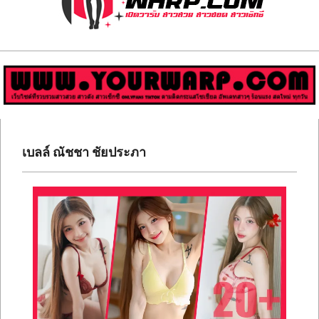
ส่อง
วาร์
ป
สาว
Primary
สวย
Navigation
เบลล์ ณัชชา ชัยประภา
Menu
มีชื่อ
เสียง
คน
ดัง
คน
กระแส