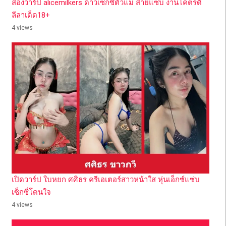
ส่องวาร์ป alicemilkers ดาวเซ็กซี่ตัวแม่ สายแซ่บ งานโคตรดี
ลีลาเด็ด18+
4 views
เปิดวาร์ป ใบหยก ศศิธร ครีเอเตอร์สาวหน้าใส หุ่นเอ็กซ์แซ่บ
เซ็กซี่โดนใจ
4 views