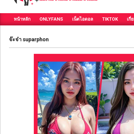
ส่อง
หน้าหลัก
ONLYFANS
เน็ตไอดอล
TIKTOK
เกี่
วาร์
Primary
Navigation
ป
Menu
จ๊ะจ๋า suparphon
สาว
สวย
มีชื่อ
เสียง
คน
ดัง
คน
กระแส
เซ็กซี่