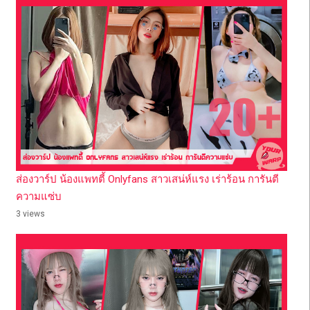
ส่องวาร์ป น้องแพทตี้ Onlyfans สาวเสน่ห์แรง เร่าร้อน การันตี
ความแซ่บ
3 views