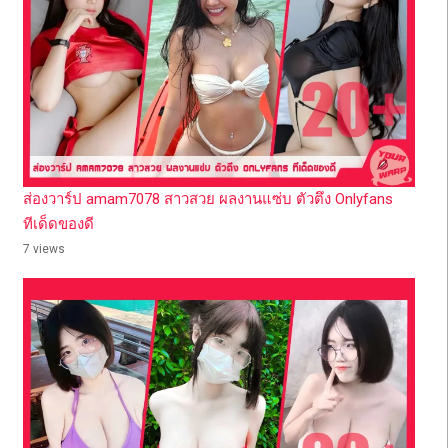
ส่องวาร์ป amam7078 สาวสวย ผลงานแซ่บ ตัวตึง Onlyfans
ทีเด็ดของดี
7 views