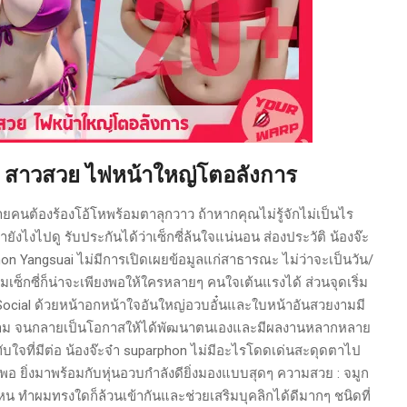
on สาวสวย ไฟหน้าใหญ่โตอลังการ
ยคนต้องร้องโอ้โหพร้อมตาลุกวาว ถ้าหากคุณไม่รู้จักไม่เป็นไร
ยังไงไปดู รับประกันได้ว่าเซ็กซี่ล้นใจแน่นอน ส่องประวัติ น้องจ๊ะ
on Yangsuai ไม่มีการเปิดเผยข้อมูลแก่สาธารณะ ไม่ว่าจะเป็นวัน/
มเซ็กซี่ก็น่าจะเพียงพอให้ใครหลายๆ คนใจเต้นแรงได้ ส่วนจุดเริ่ม
 Social ด้วยหน้าอกหน้าใจอันใหญ่อวบอั๋นและใบหน้าอันสวยงามมี
ิดตาม จนกลายเป็นโอกาสให้ได้พัฒนาตนเองและมีผลงานหลากหลาย
ับใจที่มีต่อ น้องจ๊ะจ๋า suparphon ไม่มีอะไรโดดเด่นสะดุดตาไป
พอ ยิ่งมาพร้อมกับหุ่นอวบกำลังดียิ่งมองแบบสุดๆ ความสวย : จมูก
หน ทำผมทรงใดก็ล้วนเข้ากันและช่วยเสริมบุคลิกได้ดีมากๆ ชนิดที่