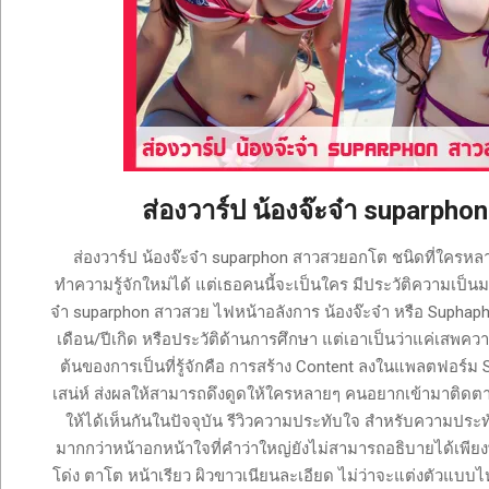
ONLYFANS
TIKTOK
ส่องวาร์ป น้องจ๊ะจ๋า suparph
2024-
ส่องวาร์ป น้องจ๊ะจ๋า suparphon สาวสวยอกโต ชนิดที่ใครหลา
05-
ทำความรู้จักใหม่ได้ แต่เธอคนนี้จะเป็นใคร มีประวัติความเป็นมา
17
จ๋า suparphon สาวสวย ไฟหน้าอลังการ น้องจ๊ะจ๋า หรือ Suphaph
เดือน/ปีเกิด หรือประวัติด้านการศึกษา แต่เอาเป็นว่าแค่เสพควา
ต้นของการเป็นที่รู้จักคือ การสร้าง Content ลงในแพลตฟอร์ม
เสน่ห์ ส่งผลให้สามารถดึงดูดให้ใครหลายๆ คนอยากเข้ามาต
ให้ได้เห็นกันในปัจจุบัน รีวิวความประทับใจ สำหรับความประท
มากกว่าหน้าอกหน้าใจที่คำว่าใหญ่ยังไม่สามารถอธิบายได้เพียง
โด่ง ตาโต หน้าเรียว ผิวขาวเนียนละเอียด ไม่ว่าจะแต่งตัวแบบไ