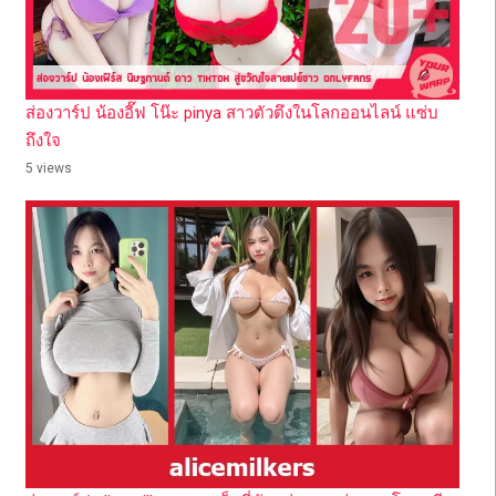
ส่องวาร์ป น้องอี๊ฟ โน๊ะ pinya สาวตัวตึงในโลกออนไลน์ แซ่บ
ถึงใจ
5 views