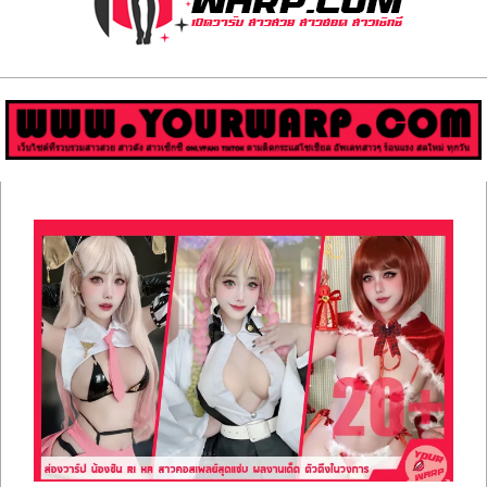
ส่อง
วาร์
ป
สาว
Primary
สวย
Navigation
Menu
มีชื่อ
เสียง
คน
ดัง
คน
กระแส