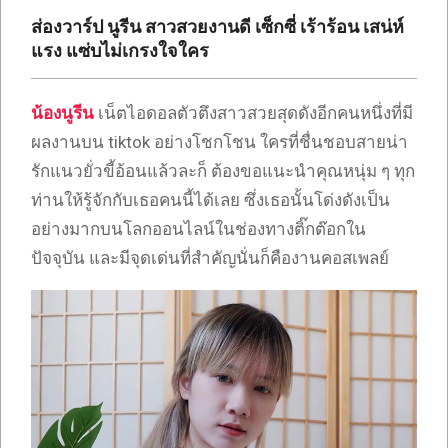
เซ็กซี่
ส่องวาร์ป นูรีน สาวสวยงานดี เซ็กซี่ เร้าร้อน เสน่ห์
ONLYFANS
แรง แซ่บไม่เกรงใจใคร
TIKTOK
น้องนูรีน
เน็ตไอดอลตัวตึงสาวสวยสุดดังอีกคนหนึ่งที่มี
ผลงานบน tiktok อย่างโชกโชน ใครที่ชื่นชอบสายน่า
รักแนวยั่วขี้อ้อนแล้วละก็ ต้องขอแนะนำคุณหนุ่ม ๆ ทุก
ท่านให้รู้จักกับเธอคนนี้ได้เลย ซึ่งเธอนั้นโด่งดังเป็น
อย่างมากบนโลกออนไลน์ในช่องทางติ๊กต๊อกใน
ปัจจุบัน และมีจุดเด่นที่สำคัญนั่นก็คืองานคอสเพลย์