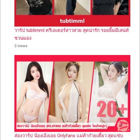
วาร์ป tubtimml ครีเอเตอร์สาวสวย สุดน่ารัก รอยยิ้มมีเสน่ห์
ชวนมอง
3 views
ส่องวาร์ป น้องเอิงเอย Onlyfans แม่ค้าก๋วยเตี๋ยว สุดแซ่บ