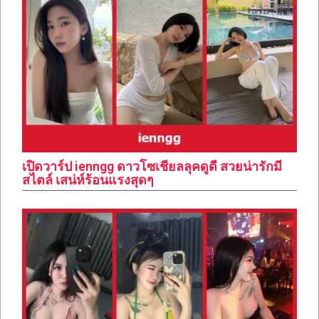
เปิดวาร์ป ienngg ดาวโซเชียลลุคดูดี สวยน่ารักมี
สไตล์ เสน่ห์ร้อนแรงสุดๆ