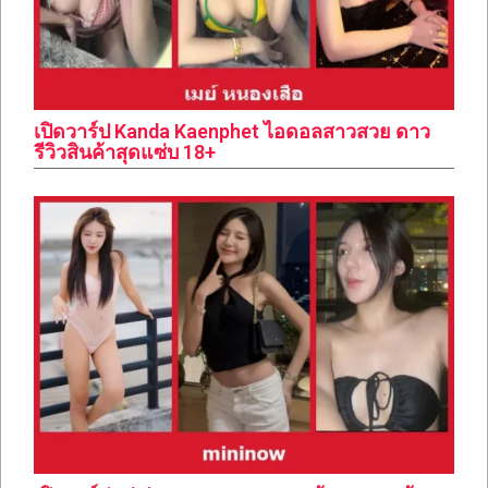
เปิดวาร์ป Kanda Kaenphet ไอดอลสาวสวย ดาว
รีวิวสินค้าสุดแซ่บ 18+