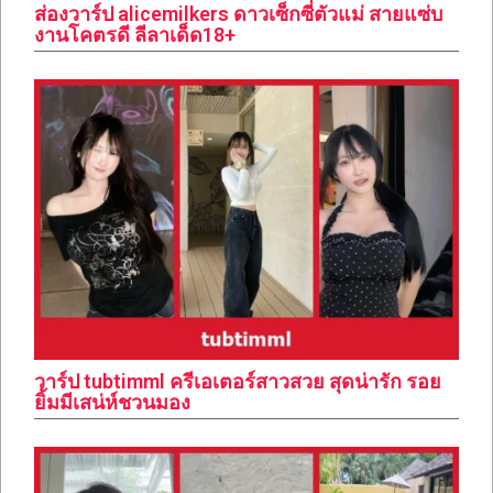
ส่องวาร์ป alicemilkers ดาวเซ็กซี่ตัวแม่ สายแซ่บ
งานโคตรดี ลีลาเด็ด18+
วาร์ป tubtimml ครีเอเตอร์สาวสวย สุดน่ารัก รอย
ยิ้มมีเสน่ห์ชวนมอง