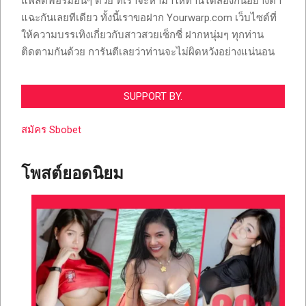
แพลตฟอร์มอื่นๆ ด้วย ที่เราจะหามาให้ท่านได้ส่องกันอย่างตา
แฉะกันเลยทีเดียว ทั้งนี้เราขอฝาก Yourwarp.com เว็บไซต์ที่
ให้ความบรรเทิงเกี่ยวกับสาวสวยเซ็กซี่ ฝากหนุ่มๆ ทุกท่าน
ติดตามกันด้วย การันตีเลยว่าท่านจะไม่ผิดหวังอย่างแน่นอน
SUPPORT BY.
สมัคร Sbobet
โพสต์ยอดนิยม