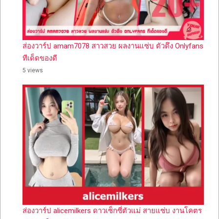
ส่องวาร์ป amam7078 สาวสวย ผลงานแซ่บ ตัวตึง Onlyfans
ทีเด็ดของดี
5 views
ส่องวาร์ป alicemilkers ดาวเซ็กซี่ตัวแม่ สายแซ่บ งานโคตร