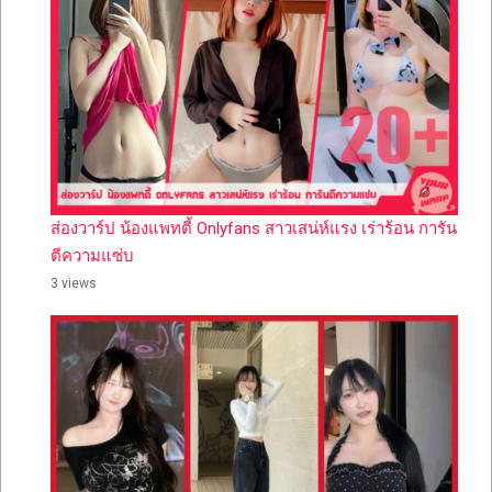
ส่องวาร์ป น้องแพทตี้ Onlyfans สาวเสน่ห์แรง เร่าร้อน การัน
ตีความแซ่บ
3 views