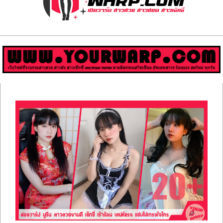
ส่อง
วาร์
ป
สาว
Primary
สวย
Navigation
Menu
มีชื่อ
เสียง
คน
ดัง
คน
กระแส