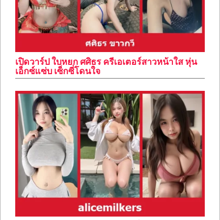
เปิดวาร์ป ใบหยก ศศิธร ครีเอเตอร์สาวหน้าใส หุ่น
เอ็กซ์แซ่บ เซ็กซี่โดนใจ