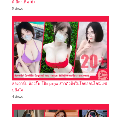
ดี ลีลาเด็ด18+
5 views
ส่องวาร์ป น้องอี๊ฟ โน๊ะ pinya สาวตัวตึงในโลกออนไลน์ แซ่
บถึงใจ
4 views