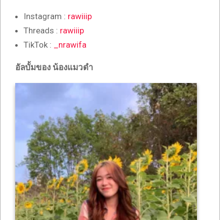
Instagram :
rawiiip
Threads :
rawiiip
TikTok :
_nrawifa
อัลบั้มของ น้องแมวดำ