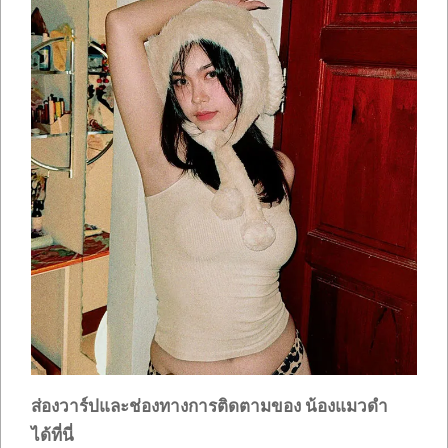
ส่องวาร์ปและช่องทางการติดตามของ น้องแมวดำ
ได้ที่นี่