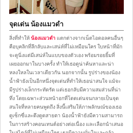
จุดเด่น น้องแมวดำ
สิ่งที่ทำให้
น้องแมวดำ
แตกต่างจากเน็ตไอดอลคนอื่นๆ
คือบุคลิกที่ลึกลับและเสน่ห์ที่ไม่เหมือนใคร ใบหน้าที่มัก
จะดูนิ่งแต่มีเสน่ห์ในแบบของตัวเอง พร้อมรอยยิ้มที่
เผยออกมาในบางครั้ง ทำให้เธอดูน่าค้นหาและน่า
หลงใหลในเวลาเดียวกัน นอกจากนั้น รูปร่างของน้อง
น้ำฟ้ายังเป็นอีกหนึ่งจุดเด่นที่ทำให้เธอน่าสนใจ แม้จะ
มีรูปร่างเล็กกระทัดรัด แต่เธอกลับมีความสมส่วนที่น่า
ทึ่ง โดยเฉพาะส่วนหน้าอกที่โดดเด่นจนกลายเป็นจุด
สนใจที่หลายคนพูดถึง สิ่งนี้เสริมให้ภาพลักษณ์ของเธอ
ดูเซ็กซี่และดึงดูดสายตา น้องน้ำฟ้ายังมีความสามารถ
ในการสร้างคอนเทนต์อย่างต่อเนื่อง และเลือกนำเสนอ
ในสไตล์ที่ไม่เหมือนใคร เธอมีความมั่นใจและกล้า