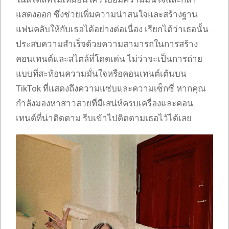
แสดงออก ซึ่งช่วยเพิ่มความน่าสนใจและสร้างฐาน
แฟนคลับให้กับเธอได้อย่างต่อเนื่อง เรียกได้ว่าเธอนั้น
ประสบความสำเร็จด้วยความสามารถในการสร้าง
คอนเทนต์และสไตล์ที่โดดเด่น ไม่ว่าจะเป็นการถ่าย
แบบที่สะท้อนความมั่นใจหรือคอนเทนต์เต้นบน
TikTok ที่แสดงถึงความแซ่บและความเซ็กซี่ หากคุณ
กำลังมองหาสาวสวยที่มีเสน่ห์ครบเครื่องและคอน
เทนต์ที่น่าติดตาม รีบเข้าไปติดตามเธอไว้ได้เลย