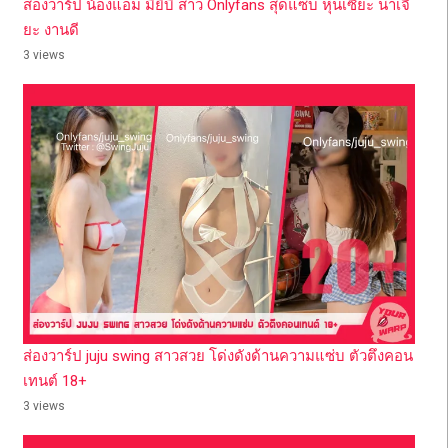
ส่องวาร์ป น้องแอม มิยิบิ สาว Onlyfans สุดแซ่บ หุ่นเซี๊ยะ น่าเจี๊
ยะ งานดี
3 views
ส่องวาร์ป juju swing สาวสวย โด่งดังด้านความแซ่บ ตัวตึงคอน
เทนต์ 18+
3 views