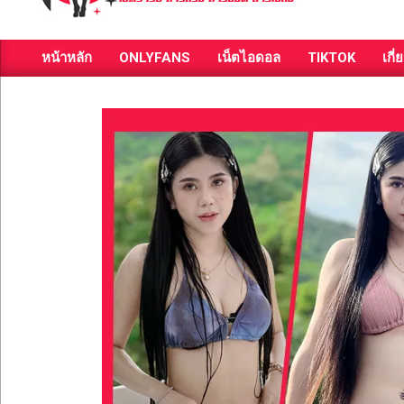
ส่อง
หน้าหลัก
ONLYFANS
เน็ตไอดอล
TIKTOK
เกี่
วาร์
Primary
Navigation
ป
Menu
สาว
สวย
มีชื่อ
เสียง
คน
ดัง
คน
กระแส
เซ็กซี่