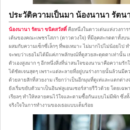
ประวัติความเป็นมา น้องนานา รัตนา 
น้องนานา รัตนา ขนิดสวัสดิ์
คือหนึ่งในดาวเด่นแห่งวงการ
เต้นของคณะเพชรโสภา (ดาวดวงใจ) ที่มีลุคสะกดตาทั้งบนเ
ผสมกับความเซ็กซี่เล็กๆ ที่พอเหมาะ ไม่มากไปไม่น้อยไป ทำให้
จะพบว่าเธอไม่ได้มีแค่ภาพลักษณ์ที่ดูสวยสะดุดตาเท่านั้น
ตัวเองสูงมาก ๆ อีกหนึ่งสิ่งที่น่าสนใจของนานาคือความรัก
ได้ชัดเจนสุดๆ เพราะแต่ละลายที่อยู่บนร่างกายนั้นล้วน
ด้วยลายสักที่สวยงาม เรียกว่าเป็นอีกมุมที่ดูเท่และแตก
ยังเริ่มขยับตัวมาเป็นอินฟลูเอนเซอร์สายรีวิวด้วย โดยเฉพ
เรียลๆ ทำให้หลายคนไว้ใจและตามซื้อกันแบบไม่มีพัก ซึ่งท
จริงใจในการทำงานของเธอแบบเต็มร้อย