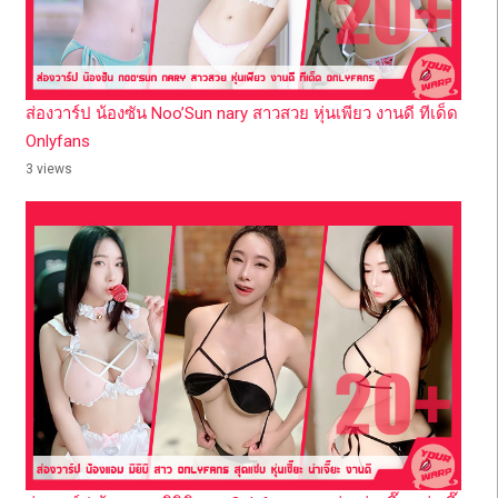
ส่องวาร์ป น้องซัน Noo’Sun nary สาวสวย หุ่นเพียว งานดี ทีเด็ด
Onlyfans
3 views