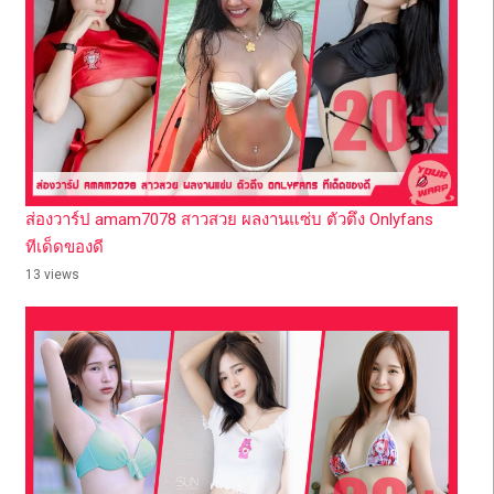
ส่องวาร์ป amam7078 สาวสวย ผลงานแซ่บ ตัวตึง Onlyfans
ทีเด็ดของดี
13 views