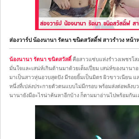
ONLYFANS
TIKTOK
ส่องวาร์ป น้องนานา รัตนา ขนิดสวัสดิ์ฟ สาวรำวง หน้า
น้องนานา รัตนา ขนิดสวัสดิ์
คือสาวแซ่บแห่งรำวงเพชรโสภา 
มั่นใจและเสน่ห์เกินต้านมาด้วยเต็มเปี่ยม เสน่ห์ของนานา
มาเป็นสาวหุ่นอวบสุดปัง มีรอยยิ้มเป็นมิตร ผิวขาวเนียน และ
หนึ่งที่เปล่งประกายตัวตนแบบไม่มีกรอบ พร้อมส่งต่อพลังบ
นานายังมีอะไรน่าค้นหาอีกบ้าง ก็ตามมาอ่านไปพร้อมกันเ