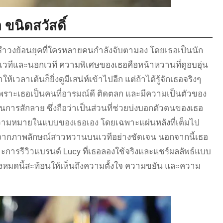
ขนิดสวัสดิ์
รำวงย้อนยุคที่ใครหลายคนกำลังจับตามอง โดยเธอเป็นนัก
วทีและนอกเวที ความพิเศษของเธอคือหน้าหวานที่ดูอบอุ่น
เวลาเต้นก็ยิ่งดูมีเสน่ห์เข้าไปอีก แต่ถ้าได้รู้จักเธอจริงๆ
 เพราะเธอเป็นคนที่อารมณ์ดี ติดตลก และมีความเป็นตัวของ
ในการสักลาย ซึ่งถือว่าเป็นส่วนที่ช่วยบ่งบอกตัวตนของเธอ
มีความหมายในแบบของเธอเอง โดยเฉพาะแผ่นหลังที่เต็มไป
ต่างจากภาพลักษณ์สาวหวานบนเวทีอย่างชัดเจน นอกจากนี้เธอ
าะการรีวิวแบรนด์ Lucy ที่เธอลองใช้จริงและแชร์ผลลัพธ์แบบ
ั้งหมดนี้สะท้อนให้เห็นถึงความตั้งใจ ความขยัน และความ