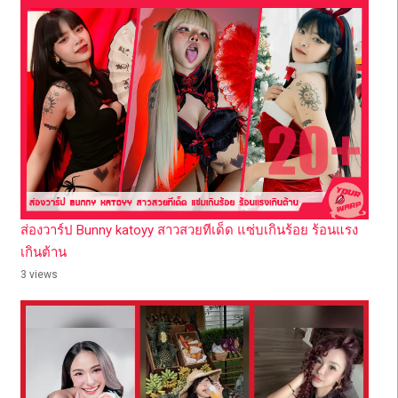
ส่องวาร์ป Bunny katoyy สาวสวยทีเด็ด แซ่บเกินร้อย ร้อนแรง
เกินต้าน
3 views