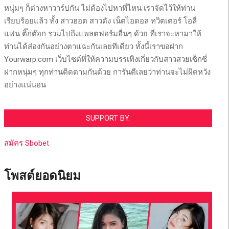
หนุ่มๆ ก็ต่างหาวาร์ปกัน ไม่ต้องไปหาที่ไหน เราจัดไว้ให้ท่าน
เรียบร้อยแล้ว ทั้ง สาวฮอต สาวดัง เน็ตไอดอล ทวิตเตอร์ โอลี่
แฟน ติ๊กต๊อก รวมไปถึงแพลตฟอร์มอื่นๆ ด้วย ที่เราจะหามาให้
ท่านได้ส่องกันอย่างตาแฉะกันเลยทีเดียว ทั้งนี้เราขอฝาก
Yourwarp.com เว็บไซต์ที่ให้ความบรรเทิงเกี่ยวกับสาวสวยเซ็กซี่
ฝากหนุ่มๆ ทุกท่านติดตามกันด้วย การันตีเลยว่าท่านจะไม่ผิดหวัง
อย่างแน่นอน
SUPPORT BY.
สมัคร Sbobet
โพสต์ยอดนิยม