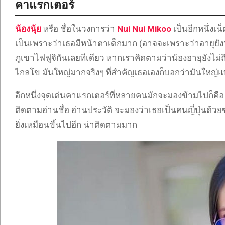
คาแรกเตอร์
น้องนุ้ย
หรือ ชื่อในวงการว่า
Nui Nui Mikoo
เป็นอีกหนึ่งเ
เป็นเพราะว่าเธอมีหน้าตาเด็กมาก (อาจจะเพราะว่าอายุยังน
ภูเขาไฟฟูจิกันเลยทีเดียว หากเราคิดตามว่าน้องอายุยังไม่ถึง
ไกลโข มันใหญ่มากจริงๆ ที่สำคัญเธอเองก็บอกว่ามันใหญ่แ
อีกหนึ่งจุดเด่นคาแรกเตอร์ที่หลายคนมักจะมองข้ามไปก็คื
ติดตามอ่านชื่อ อ่านประวัติ จะมองว่าเธอเป็นคนญี่ปุ่นด้วยซ้ำ
ยิ่งเหมือนขึ้นไปอีก น่าติดตามมาก