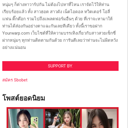
หนุ่มๆ ก็ต่างหาวาร์ปกัน ไม่ต้องไปหาที่ไหน เราจัดไว้ให้ท่าน
เรียบร้อยแล้ว ทั้ง สาวฮอต สาวดัง เน็ตไอดอล ทวิตเตอร์ โอลี่
แฟน ติ๊กต๊อก รวมไปถึงแพลตฟอร์มอื่นๆ ด้วย ที่เราจะหามาให้
ท่านได้ส่องกันอย่างตาแฉะกันเลยทีเดียว ทั้งนี้เราขอฝาก
Yourwarp.com เว็บไซต์ที่ให้ความบรรเทิงเกี่ยวกับสาวสวยเซ็กซี่
ฝากหนุ่มๆ ทุกท่านติดตามกันด้วย การันตีเลยว่าท่านจะไม่ผิดหวัง
อย่างแน่นอน
SUPPORT BY.
สมัคร Sbobet
โพสต์ยอดนิยม