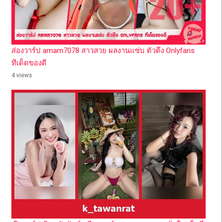
ส่องวาร์ป amam7078 สาวสวย ผลงานแซ่บ ตัวตึง Onlyfans
ทีเด็ดของดี
4 views