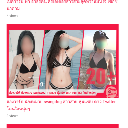
เปิดวาร์ป ฟ้า ธวัลรัตน์ ครีเอเตอร์สาวสวยลุคหวานมั่นใจ เซ็กซี่
น่าตาม
4 views
ส่องวาร์ป น้องหมวย swingdog สาวสวย หุ่นแซ่บ ดาว Twitter
โดนใจหนุ่มๆ
3 views