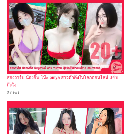
ส่องวาร์ป น้องอี๊ฟ โน๊ะ pinya สาวตัวตึงในโลกออนไลน์ แซ่บ
ถึงใจ
3 views