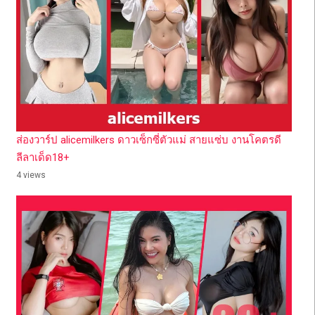
ส่องวาร์ป alicemilkers ดาวเซ็กซี่ตัวแม่ สายแซ่บ งานโคตรดี
ลีลาเด็ด18+
4 views