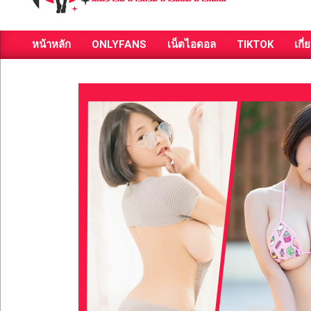
ส่อง
หน้าหลัก
ONLYFANS
เน็ตไอดอล
TIKTOK
เกี่
วาร์
Primary
Navigation
ป
Menu
สาว
สวย
มีชื่อ
เสียง
คน
ดัง
คน
กระแส
เซ็กซี่