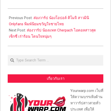
2023-
05-
Previous Post:
ส่องวาร์ป น้องโอปอล์ คิโมจิ สาวมินิ
11
Onlyfans พิมพ์นิยมขวัญใจชายไทย
Next Post:
ส่องวาร์ป น้องแพท Cherpach ไอดอลสาวสุด
เซ็กซี่ เร่าร้อน โดนใจหนุ่มๆ
Search
เกี่ยวกับเรา
Yourwarp.com เว็บที่
ให้ความบรรเทิงด้าน
หาวาร์ปสาวสวยทั่ว
ประเทศ เพื่อให้