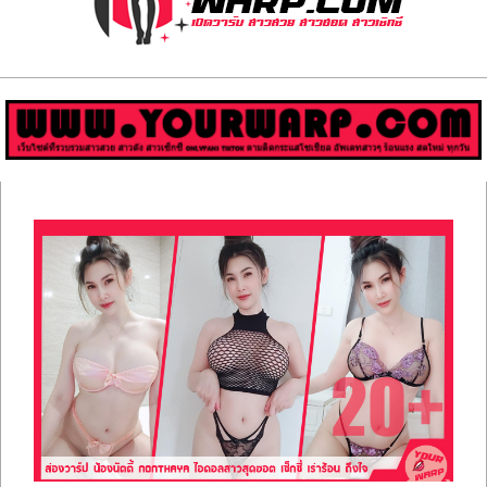
ส่อง
วาร์
ป
สาว
Primary
สวย
Navigation
Menu
มีชื่อ
เสียง
คน
ดัง
คน
กระแส