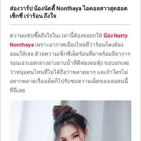
เซ็กซี่
ส่องวาร์ป น้องนัตตี้ Nonthaya ไอดอลสาวสุดฮอต
ONLYFANS
เซ็กซี่ เร่าร้อน ถึงใจ
TIKTOK
ความแซ่บซี๊ดถึงใจในเวลานี้ต้องขอยกให้
น้อง
Natty
Nonthaya
เพราะอากาศเมืองไทยที่ว่าร้อนก็คงต้อง
ยอมให้เธอ ด้วยความเซ็กซี่เผ็ดร้อนที่มาพร้อมลีลาการ
ร่อนเอวเอสกลางอ่างอาบน้ำที่ตีฟองจนฟุ้ง ขอบอกเลย
ว่าหนุ่มคนไหนที่ไม่ได้ถือว่าพลาดมาก และถ้าใครไม่
อยากพลาดเรื่องเด็ดก็ไปรับชมความเผ็ดของเธอคนนี้
ที่นี่เลย