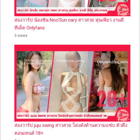
ส่องวาร์ป น้องซัน Noo’Sun nary สาวสวย หุ่นเพียว งานดี
ทีเด็ด Onlyfans
3 views
ส่องวาร์ป juju swing สาวสวย โด่งดังด้านความแซ่บ ตัวตึง
คอนเทนต์ 18+