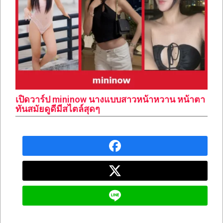
เปิดวาร์ป mininow นางแบบสาวหน้าหวาน หน้าตา
ทันสมัยดูดีมีสไตล์สุดๆ