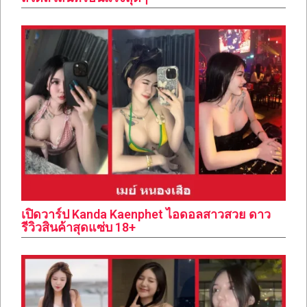
เปิดวาร์ป Kanda Kaenphet ไอดอลสาวสวย ดาว
รีวิวสินค้าสุดแซ่บ 18+