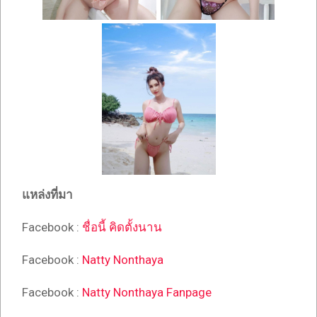
แหล่งที่มา
Facebook :
ชื่อนี้ คิดตั้งนาน
Facebook :
Natty Nonthaya
Facebook :
Natty Nonthaya Fanpage