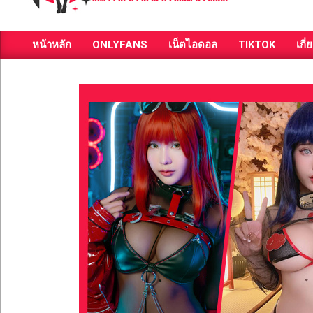
ส่อง
หน้าหลัก
ONLYFANS
เน็ตไอดอล
TIKTOK
เกี่
วาร์
Primary
Navigation
ป
Menu
สาว
สวย
มีชื่อ
เสียง
คน
ดัง
คน
กระแส
เซ็กซี่