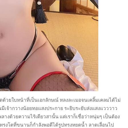
ดด้วยใบหน้าที่เป็นเอกลักษณ์ หลงละเมอจนเคลิ้มเคลมได้ไม่
มือนมีเจ้ากวางน้อยทอแสงประกาย ระยิบระยับส่งแสงแวววาว
างด้วยความไร้เดียวสานั้น แต่เราก็เชื่อว่าหนุ่มๆ เป็นต้อง
รงโตที่ขนานก็กำลังพอดีได้รูปทรงหยดน้ำ ลาดเลื่อนไป