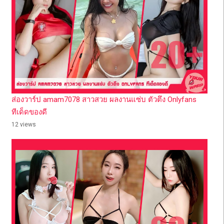
ส่องวาร์ป amam7078 สาวสวย ผลงานแซ่บ ตัวตึง Onlyfans
ทีเด็ดของดี
12 views