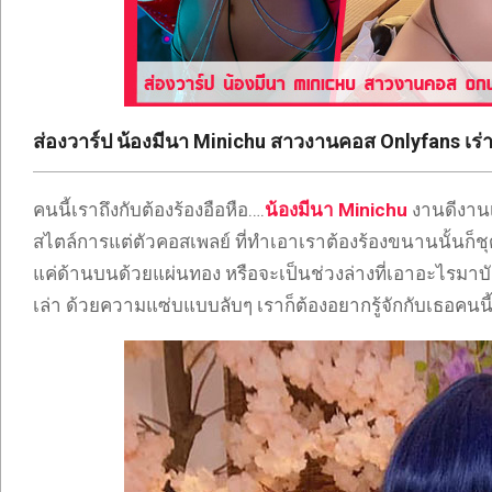
ONLYFANS
TIKTOK
ส่องวาร์ป น้องมีนา Minichu สาวงานคอส Onlyfans เร่าร
คนนี้เราถึงกับต้องร้องอือหือ….
น้องมีนา Minichu
งานดีงานเ
สไตล์การแต่ตัวคอสเพลย์ ที่ทำเอาเราต้องร้องขนานนั้นก็ช
แค่ด้านบนด้วยแผ่นทอง หรือจะเป็นช่วงล่างที่เอาอะไรมาบังนิ
เล่า ด้วยความแซ่บแบบลับๆ เราก็ต้องอยากรู้จักกับเธอคนนี้