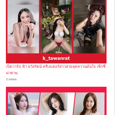
เปิดวาร์ป ฟ้า ธวัลรัตน์ ครีเอเตอร์สาวสวยลุคหวานมั่นใจ เซ็กซี่
น่าตาม
3 views