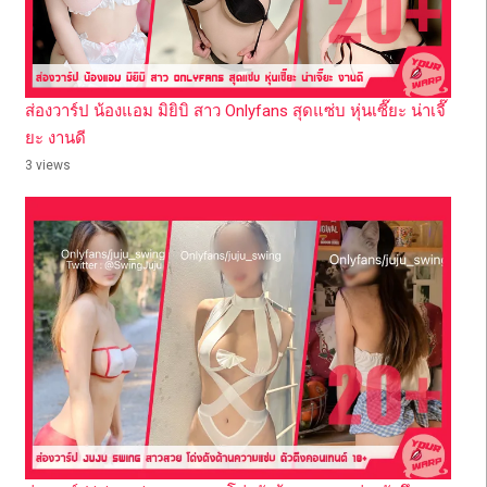
ส่องวาร์ป น้องแอม มิยิบิ สาว Onlyfans สุดแซ่บ หุ่นเซี๊ยะ น่าเจี๊
ยะ งานดี
3 views