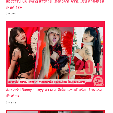
ส่องวาร์ป juju swing สาวสวย โด่งดังด้านความแซ่บ ตัวตึงคอน
เทนต์ 18+
3 views
ส่องวาร์ป Bunny katoyy สาวสวยทีเด็ด แซ่บเกินร้อย ร้อนแรง
เกินต้าน
3 views