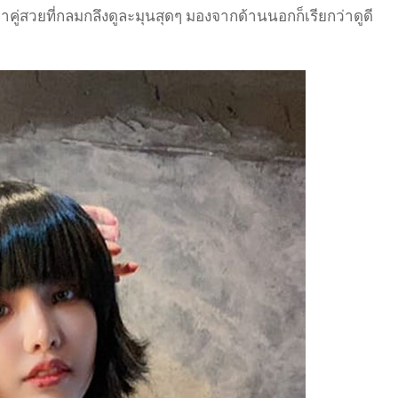
วขาคู่สวยที่กลมกลึงดูละมุนสุดๆ มองจากด้านนอกก็เรียกว่าดูดี