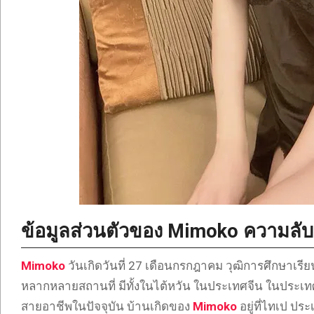
ข้อมูลส่วนตัวของ Mimoko ความลับ
Mimoko
วันเกิดวันที่ 27 เดือนกรกฎาคม วุฒิการศึกษาเร
หลากหลายสถานที่ มีทั้งในไต้หวัน ในประเทศจีน ในประเท
สายอาชีพในปัจจุบัน บ้านเกิดของ
Mimoko
อยู่ที่ไทเป ปร