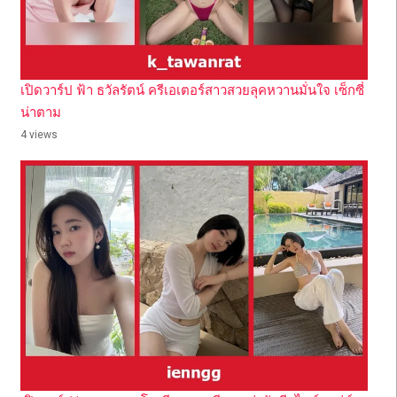
เปิดวาร์ป ฟ้า ธวัลรัตน์ ครีเอเตอร์สาวสวยลุคหวานมั่นใจ เซ็กซี่
น่าตาม
4 views