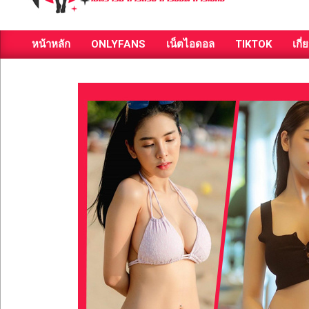
ส่อง
หน้าหลัก
ONLYFANS
เน็ตไอดอล
TIKTOK
เกี่
วาร์
Primary
Navigation
ป
Menu
สาว
สวย
มีชื่อ
เสียง
คน
ดัง
คน
กระแส
เซ็กซี่