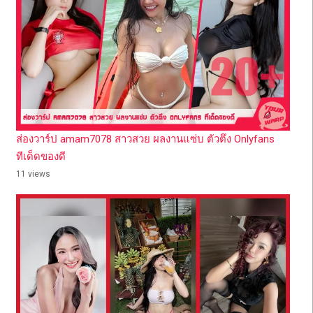
ส่องวาร์ป amam7078 สาวสวย ผลงานแซ่บ ตัวตึง Onlyfans
ทีเด็ดของดี
11 views