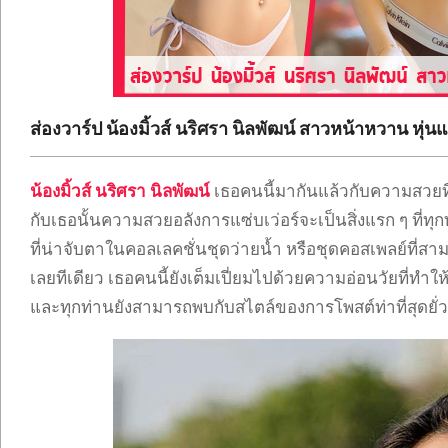
ONLYFANS
TIKTOK
ส่องวาร์ป น้องมิ้วส์ นริศรา นิลพัฒน์ สาวหน้าหวาน หุ่นแซ่
น้องมิ้วส์ นริศรา นิลพัฒน์
เธอคนนี้มากันแล้วกับความสวยที่
กับเธอนั้นความสวยอลังการแซ่บเว่อร์จะเป็นสิ่งแรก ๆ ที่
ที่น่าจับตาในคอลเลคชั่นชุดว่ายน้ำ หรือชุดคอสเพลย์ที่
เลยทีเดียว เธอคนนี้ยังเต็มเปี่ยมไปด้วยความอ่อนวัยที่ท
และทุกท่านยังสามารถพบกับสไตล์ของการโพสต์ท่าที่สุดยั่ว