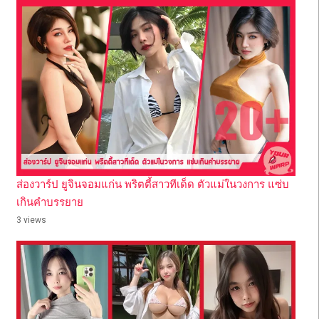
ส่องวาร์ป ยูจินจอมแก่น พริตตี้สาวทีเด็ด ตัวแม่ในวงการ แซ่บ
เกินคำบรรยาย
3 views