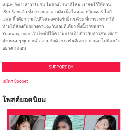
หนุ่มๆ ก็ต่างหาวาร์ปกัน ไม่ต้องไปหาที่ไหน เราจัดไว้ให้ท่าน
เรียบร้อยแล้ว ทั้ง สาวฮอต สาวดัง เน็ตไอดอล ทวิตเตอร์ โอลี่
แฟน ติ๊กต๊อก รวมไปถึงแพลตฟอร์มอื่นๆ ด้วย ที่เราจะหามาให้
ท่านได้ส่องกันอย่างตาแฉะกันเลยทีเดียว ทั้งนี้เราขอฝาก
Yourwarp.com เว็บไซต์ที่ให้ความบรรเทิงเกี่ยวกับสาวสวยเซ็กซี่
ฝากหนุ่มๆ ทุกท่านติดตามกันด้วย การันตีเลยว่าท่านจะไม่ผิดหวัง
อย่างแน่นอน
SUPPORT BY.
สมัคร Sbobet
โพสต์ยอดนิยม