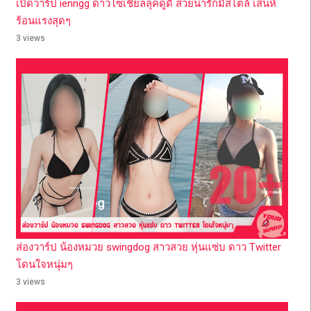
เปิดวาร์ป ienngg ดาวโซเชียลลุคดูดี สวยน่ารักมีสไตล์ เสน่ห์
ร้อนแรงสุดๆ
3 views
ส่องวาร์ป น้องหมวย swingdog สาวสวย หุ่นแซ่บ ดาว Twitter
โดนใจหนุ่มๆ
3 views