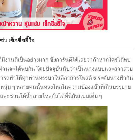
บ เซ็กซี่ขยี้ใจ
มีงานดีเป็นอย่างมาก ซึ่งการันตีได้เลยว่าถ้าหากใครได้พบ
ทุกท่านจะได้พบกัน โดยปัจจุบันนับว่าเป็นนางแบบและสาวสวย
สามารถทำให้ทุกท่านหรรษาในลีลาการโพสต์ 5 ระดับนางฟ้ากัน
ำให้หนุ่ม ๆ หลายคนนั้นหลงใหลในความบ้องแบ๊วที่เกินบรรยาย
และชวนให้น้ำลายไหลกันได้ที่นี่กันแบบเต็ม ๆ