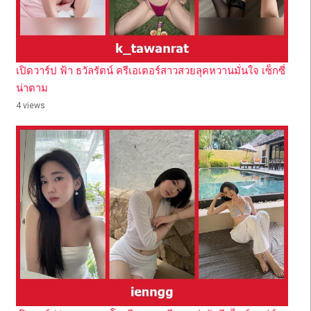
เปิดวาร์ป ฟ้า ธวัลรัตน์ ครีเอเตอร์สาวสวยลุคหวานมั่นใจ เซ็กซี่
น่าตาม
4 views