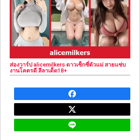
ส่องวาร์ป alicemilkers ดาวเซ็กซี่ตัวแม่ สายแซ่บ
งานโคตรดี ลีลาเด็ด18+