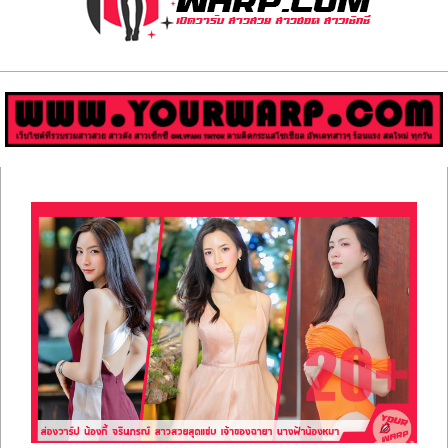
ส่อง
วาร์
ป
สาว
Primary
สวย
Navigation
Menu
มีชื่อ
เสียง
คน
ดัง
คน
กระแส