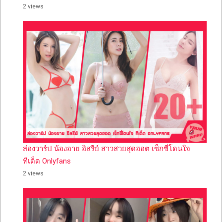
2 views
ส่องวาร์ป น้องอาย อิสรีย์ สาวสวยสุดฮอต เซ็กซี่โดนใจ
ทีเด็ด Onlyfans
2 views