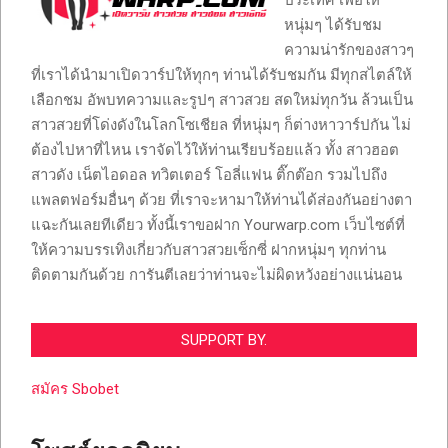
ประเทศ เพื่อให้
หนุ่มๆ ได้รับชม
ความน่ารักของสาวๆ
ที่เราได้นำมาเปิดวาร์ปให้ทุกๆ ท่านได้รับชมกัน มีทุกสไตล์ให้
เลือกชม อัพบทความและรูปๆ สาวสวย สดใหม่ทุกวัน ล้วนเป็น
สาวสวยที่โด่งดังในโลกโซเชียล ที่หนุ่มๆ ก็ต่างหาวาร์ปกัน ไม่
ต้องไปหาที่ไหน เราจัดไว้ให้ท่านเรียบร้อยแล้ว ทั้ง สาวฮอต
สาวดัง เน็ตไอดอล ทวิตเตอร์ โอลี่แฟน ติ๊กต๊อก รวมไปถึง
แพลตฟอร์มอื่นๆ ด้วย ที่เราจะหามาให้ท่านได้ส่องกันอย่างตา
แฉะกันเลยทีเดียว ทั้งนี้เราขอฝาก Yourwarp.com เว็บไซต์ที่
ให้ความบรรเทิงเกี่ยวกับสาวสวยเซ็กซี่ ฝากหนุ่มๆ ทุกท่าน
ติดตามกันด้วย การันตีเลยว่าท่านจะไม่ผิดหวังอย่างแน่นอน
SUPPORT BY.
สมัคร Sbobet