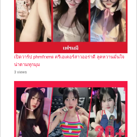
เปิดวาร์ป phmfrxmii ครีเอเตอร์สาวออร่าดี ลุคหวานมั่นใจ
น่าตามทุกมุม
3 views