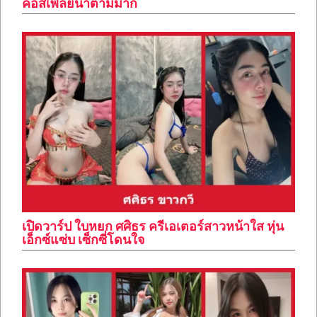
คอสเพลย์น่าตามมาก
เปิดวาร์ป ใบหยก ศศิธร ครีเอเตอร์สาวหน้าใส หุ่น
เอ็กซ์แซ่บ เซ็กซี่โดนใจ