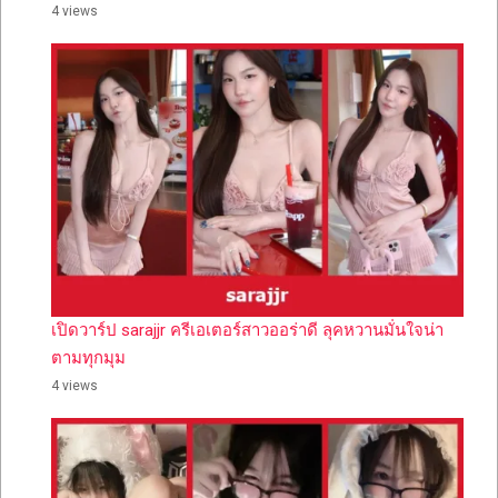
4 views
เปิดวาร์ป sarajjr ครีเอเตอร์สาวออร่าดี ลุคหวานมั่นใจน่า
ตามทุกมุม
4 views