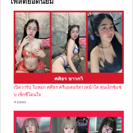
โพสต์ยอดนิยม
เปิดวาร์ป ใบหยก ศศิธร ครีเอเตอร์สาวหน้าใส หุ่นเอ็กซ์แซ่
บ เซ็กซี่โดนใจ
4 views