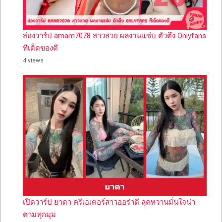
ส่องวาร์ป amam7078 สาวสวย ผลงานแซ่บ ตัวตึง Onlyfans
ทีเด็ดของดี
4 views
เปิดวาร์ป ยาดา ครีเอเตอร์สาวออร่าดี ลุคหวานมั่นใจน่า
ตามทุกมุม