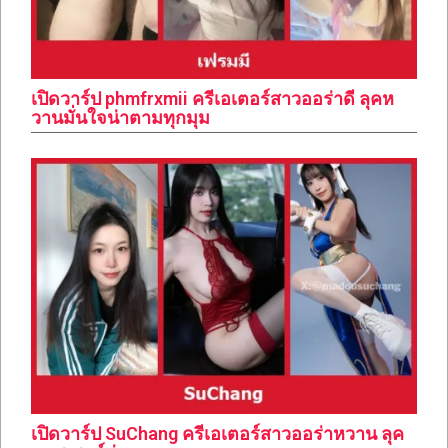
เปิดวาร์ป phmfrxmii ครีเอเตอร์สาวออร่าดี ลุคห
วานมั่นใจน่าตามทุกมุม
เปิดวาร์ป SuChang ครีเอเตอร์สาวออร่าหวาน ลุค