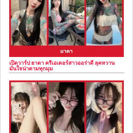
เปิดวาร์ป ยาดา ครีเอเตอร์สาวออร่าดี ลุคหวาน
มั่นใจน่าตามทุกมุม