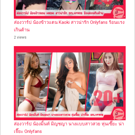
ส่องวาร์ป น้องข้าวแตน Kaoki สาวน่ารัก Onlyfans ร้อนแรง
เกินต้าน
2 views
ส่องวาร์ป น้องมิ้นท์ มิญชญา นางแบบสาวสวย หุ่นเซี๊ยะ น่า
เจี๊ยะ Onlyfans