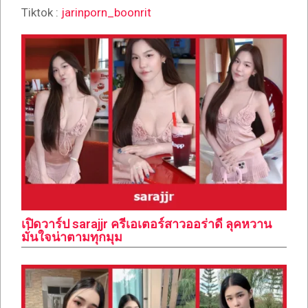
Tiktok :
jarinporn_boonrit
เปิดวาร์ป sarajjr ครีเอเตอร์สาวออร่าดี ลุคหวาน
มั่นใจน่าตามทุกมุม