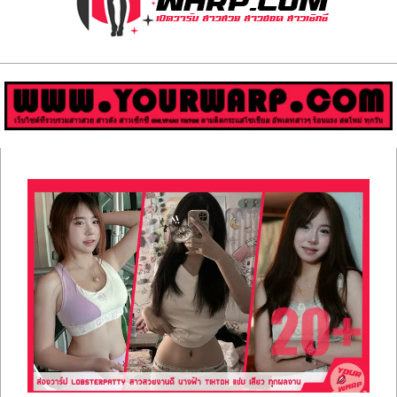
ส่อง
วาร์
ป
สาว
Primary
สวย
Navigation
Menu
มีชื่อ
เสียง
คน
ดัง
คน
กระแส