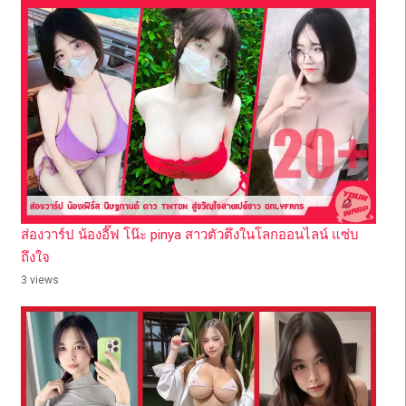
ส่องวาร์ป น้องอี๊ฟ โน๊ะ pinya สาวตัวตึงในโลกออนไลน์ แซ่บ
ถึงใจ
3 views