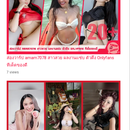
ส่องวาร์ป amam7078 สาวสวย ผลงานแซ่บ ตัวตึง Onlyfans
ทีเด็ดของดี
7 views