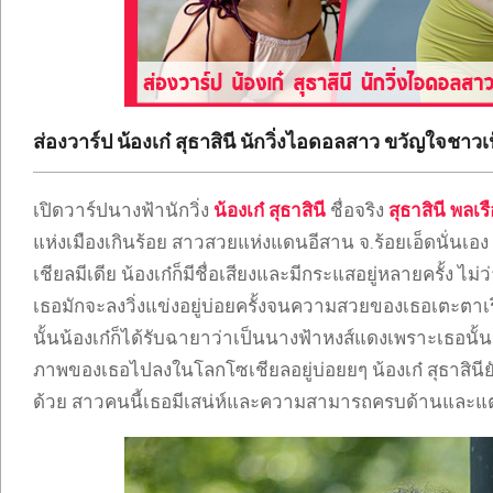
ONLYFANS
TIKTOK
ส่องวาร์ป น้องเก๋ สุธาสินี นักวิ่งไอดอลสาว ขวัญใจชาวเ
เปิดวาร์ปนางฟ้านักวิ่ง
น้องเก๋ สุธาสินี
ชื่อจริง
สุธาสินี พลเร
แห่งเมืองเกินร้อย สาวสวยแห่งแดนอีสาน จ.ร้อยเอ็ดนั่นเอ
เชียลมีเดีย น้องเก๋ก็มีชื่อเสียงและมีกระแสอยู่หลายครั้ง ไ
เธอมักจะลงวิ่งแข่งอยู่บ่อยครั้งจนความสวยของเธอเต
นั้นน้องเก๋ก็ได้รับฉายาว่าเป็นนางฟ้าหงส์แดงเพราะเธอน
ภาพของเธอไปลงในโลกโซเชียลอยู่บ่อยยๆ น้องเก๋ สุธาสินียัง
ด้วย สาวคนนี้เธอมีเสน่ห์และความสามารถครบด้านและแ