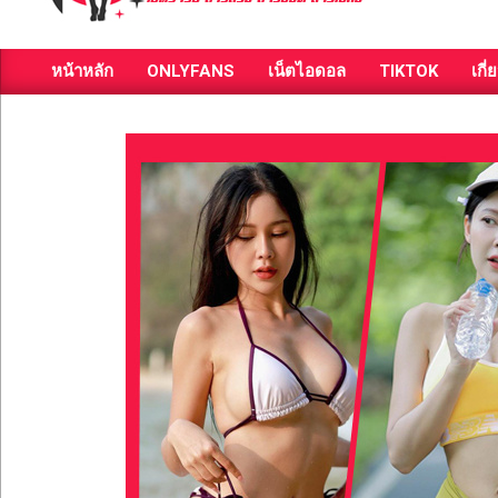
ส่อง
หน้าหลัก
ONLYFANS
เน็ตไอดอล
TIKTOK
เกี่
วาร์
Primary
Navigation
ป
Menu
สาว
สวย
มีชื่อ
เสียง
คน
ดัง
คน
กระแส
เซ็กซี่