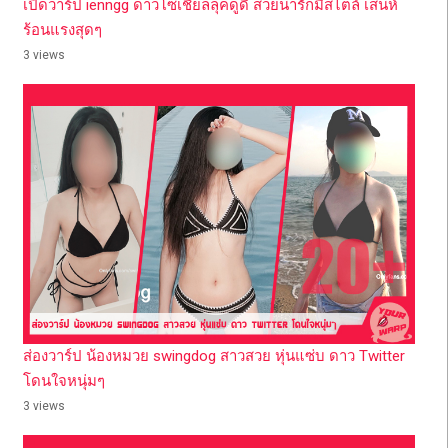
เปิดวาร์ป ienngg ดาวโซเชียลลุคดูดี สวยน่ารักมีสไตล์ เสน่ห์
ร้อนแรงสุดๆ
3 views
ส่องวาร์ป น้องหมวย swingdog สาวสวย หุ่นแซ่บ ดาว Twitter
โดนใจหนุ่มๆ
3 views