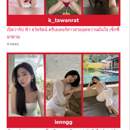
เปิดวาร์ป ฟ้า ธวัลรัตน์ ครีเอเตอร์สาวสวยลุคหวานมั่นใจ เซ็กซี่
น่าตาม
4 views