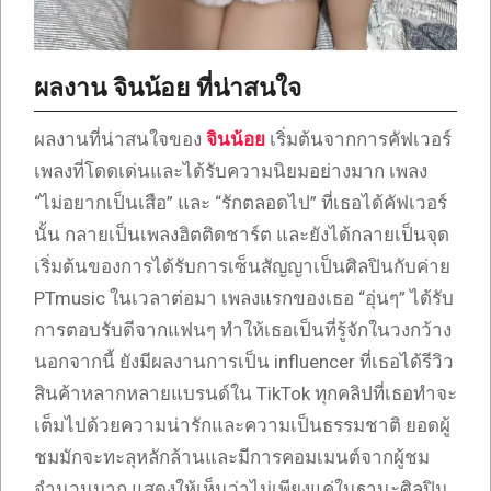
ผลงาน จินน้อย ที่น่าสนใจ
ผลงานที่น่าสนใจของ
จินน้อย
เริ่มต้นจากการคัฟเวอร์
เพลงที่โดดเด่นและได้รับความนิยมอย่างมาก เพลง
“ไม่อยากเป็นเสือ” และ “รักตลอดไป” ที่เธอได้คัฟเวอร์
นั้น กลายเป็นเพลงฮิตติดชาร์ต และยังได้กลายเป็นจุด
เริ่มต้นของการได้รับการเซ็นสัญญาเป็นศิลปินกับค่าย
PTmusic ในเวลาต่อมา เพลงแรกของเธอ “อุ่นๆ” ได้รับ
การตอบรับดีจากแฟนๆ ทำให้เธอเป็นที่รู้จักในวงกว้าง
นอกจากนี้ ยังมีผลงานการเป็น influencer ที่เธอได้รีวิว
สินค้าหลากหลายแบรนด์ใน TikTok ทุกคลิปที่เธอทำจะ
เต็มไปด้วยความน่ารักและความเป็นธรรมชาติ ยอดผู้
ชมมักจะทะลุหลักล้านและมีการคอมเมนต์จากผู้ชม
จำนวนมาก แสดงให้เห็นว่าไม่เพียงแค่ในฐานะศิลปิน