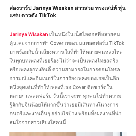
เซ็กซี่
ส่องวาร์ป Jarinya Wisakan สาวสวย ทรงเสน่ห์ หุ่น
ONLYFANS
แซ่บ ดาวดัง TikTok
TIKTOK
Jarinya Wisakan
เป็นหนึ่งในเน็ตไอดอลที่หลายคน
คุ้นเคยจากการทำ Cover เพลงบนแพลตฟอร์ม TikTok
มาพร้อมกับน้ำเสียงหวานใสที่ทำให้หลายคนหลงใหล
ในทุกบทเพลงที่เธอร้อง ไม่ว่าจะเป็นเพลงไทยสตริง
หรือเพลงลูกทุ่งอินดี้ ความสามารถในการคอนโทรล
อารมณ์และอินเนอร์ในการร้องเพลงของเธอเป็นอีก
หนึ่งจุดเด่นที่ทำให้เพลงที่เธอ Cover ติดชาร์ตใน
หลายๆ แพลตฟอร์ม วันนี้เราจะพาทุกคนไปทำความ
รู้จักกับจินน้อยให้มากขึ้นว่าเธอมีเส้นทางในวงการ
ดนตรีและงานอื่นๆ อย่างไรบ้าง พร้อมทั้งผลงานที่น่า
สนใจจากสาวเสียงใสคนนี้