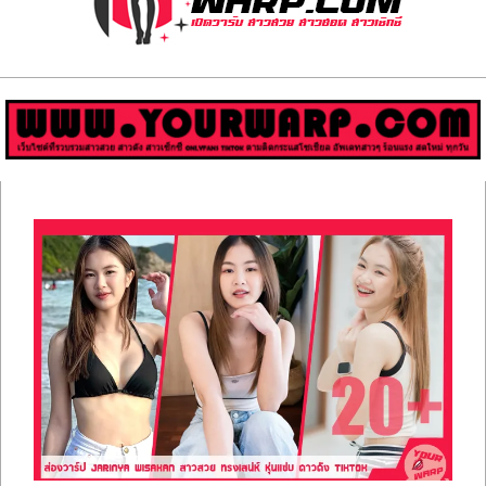
ส่อง
วาร์
ป
สาว
Primary
สวย
Navigation
Menu
มีชื่อ
เสียง
คน
ดัง
คน
กระแส