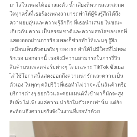
มาใส่ในเพลงได้อย่างลงตัว น้ำเสียงที่หวานและสะกด
ใจทุกครั้งที่เธอร้องเพลงสามารถทำให้ผู้ฟังรู้สึกได้ถึง
ความอบอุ่นและความรู้สึกดีๆ ที่เธอนำเสนอ ในขณะ
เดียวกัน ความเป็นธรรมชาติและความสดใสของเธอที่
แสดงออกผ่านการร้องเพลงก็ช่วยทำให้แฟนๆ รู้สึก
เหมือนเห็นตัวตนจริงๆ ของเธอ ทำให้ไม่มีใครที่ไม่หลง
รักเธอ นอกจากนี้ เธอยังมีความสามารถในการรีวิว
สินค้าบนแพลตฟอร์มต่างๆ โดยเฉพาะ TikTok ซึ่งเธอ
ได้ใช้โอกาสนี้แสดงออกถึงความน่ารักและความเป็น
ตัวเอง ในทุกๆ คลิปรีวิวที่เธอทำไม่ว่าจะเป็นสินค้าหรือ
บริการต่างๆ ยอดวิวและคอมเมนต์ที่เข้ามาก็มักจะสูง
ลิบลิ่ว ไม่เพียงแค่ความน่ารักในตัวเธอเท่านั้น แต่ยัง
สะท้อนถึงความจริงจังในงานที่เธอทำด้วย