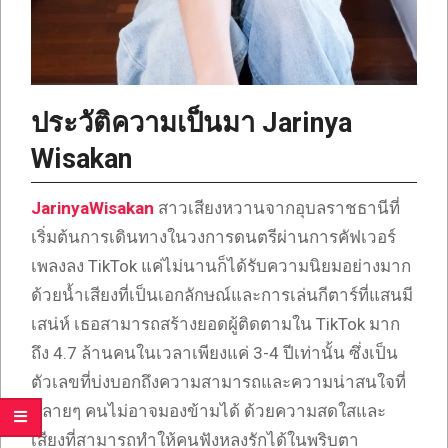
ประวัติความเป็นมา Jarinya
Wisakan
JarinyaWisakan
สาวเสียงหวานจากอุบลราชธานีที่
เริ่มต้นการเดินทางในวงการดนตรีผ่านการคัฟเวอร์
เพลงลง TikTok แค่ไม่นานก็ได้รับความนิยมอย่างมาก
ด้วยน้ำเสียงที่เป็นเอกลักษณ์และการเล่นกีตาร์ที่แสนมี
เสน่ห์ เธอสามารถสร้างยอดผู้ติดตามใน TikTok มาก
ถึง 4.7 ล้านคนในเวลาเพียงแค่ 3-4 ปีเท่านั้น ซึ่งเป็น
ตัวเลขที่บ่งบอกถึงความสามารถและความน่าสนใจที่
หลายๆ คนไม่อาจมองข้ามได้ ด้วยความสดใสและ
เสียงที่สามารถทำให้คนฟังหลงรักได้ในพริบตา