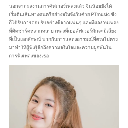
นอกจากผลงานการคัฟเวอร์เพลงแล้ว จินน้อยยังได้
เริ่มต้นเส้นทางดนตรีอย่างจริงจังกับค่าย PTmusic ซึ่ง
ก็ได้รับการตอบรับอย่างดีจากแฟนๆ และมีผลงานเพลง
ที่ติดชาร์ตหลากหลาย เพลงที่เธอคัฟเวอร์มักจะมีเสียง
ที่เป็นเอกลักษณ์ บวกกับการแสดงอารมณ์ที่ตรงไปตรง
มาทำให้ผู้ฟังรู้สึกถึงความจริงใจและความผูกพันใน
การฟังเพลงของเธอ