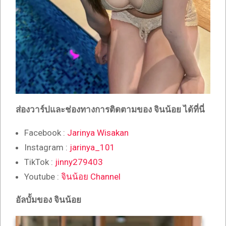
ส่องวาร์ปและช่องทางการติดตามของ จินน้อย ได้ที่นี่
Facebook :
Jarinya Wisakan
Instagram :
jarinya_101
TikTok :
jinny279403
Youtube :
จินน้อย Channel
อัลบั้มของ จินน้อย