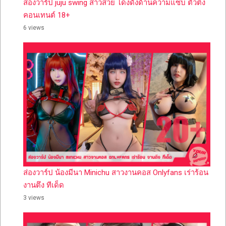
ส่องวาร์ป juju swing สาวสวย โด่งดังด้านความแซ่บ ตัวตึง
คอนเทนต์ 18+
6 views
ส่องวาร์ป น้องมีนา Minichu สาวงานคอส Onlyfans เร่าร้อน
งานตึง ทีเด็ด
3 views