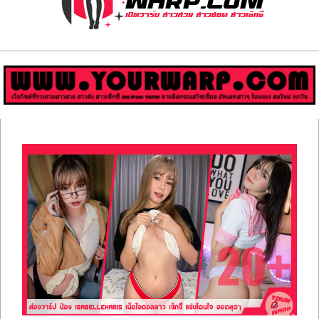
ส่อง
วาร์
ป
สาว
Primary
สวย
Navigation
Menu
มีชื่อ
เสียง
คน
ดัง
คน
กระแส