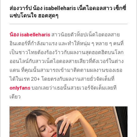
เซ็กซี่
ส่องวาร์ป น้อง isabelleharis เน็ตไอดอลสาว เซ็กซี่
ONLYFANS
แซ่บโดนใจ ฮอตสุดๆ
TIKTOK
น้อง isabelleharis
สาวน้อยตัวท็อปเน็ตไอดอลสาย
อินเตอร์ที่กำลังมาแรง และทำให้หนุ่ม ๆ หลาย ๆ คนที่
เป็นชาวไทยต้องร้องว้าวกับผลงานสุดฮอตฮิตบนโลก
ออนไลน์กับสาวเน็ตไอดอลสายเสียวที่ดังเวอร์ในต่าง
แดน ที่คุณนั้นสามารถเข้ามาติดตามผลงานของเธอ
ได้ในเรท 20+ โดยตรงกับผลงานสายยั่วจัดเต็มที่
onlyfans
บอกเลยว่าเธอนั้นสวยเวอร์จัดเต็มเลยที
เดียว