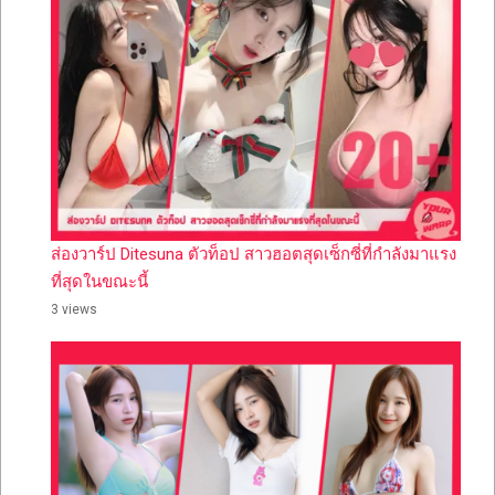
ส่องวาร์ป Ditesuna ตัวท็อป สาวฮอตสุดเซ็กซี่ที่กำลังมาแรง
ที่สุดในขณะนี้
3 views