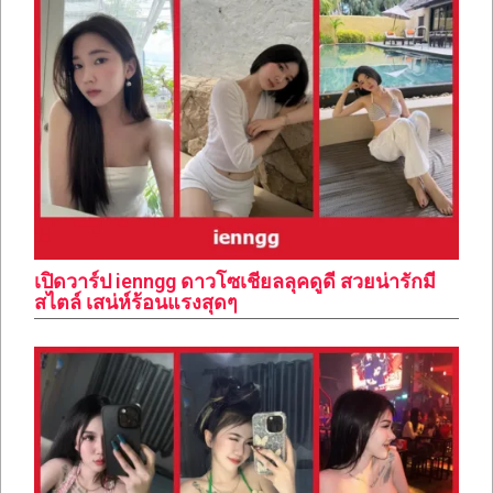
เปิดวาร์ป ienngg ดาวโซเชียลลุคดูดี สวยน่ารักมี
สไตล์ เสน่ห์ร้อนแรงสุดๆ