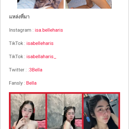
แหล่งที่มา
Instagram :
isa.belleharis
TikTok :
isabelleharis
TikTok :
isabellaharis_
Twitter :
:3Bella
Fansly :
Bella