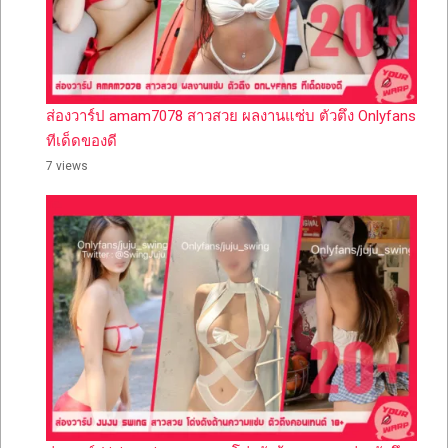
ส่องวาร์ป amam7078 สาวสวย ผลงานแซ่บ ตัวตึง Onlyfans
ทีเด็ดของดี
7 views