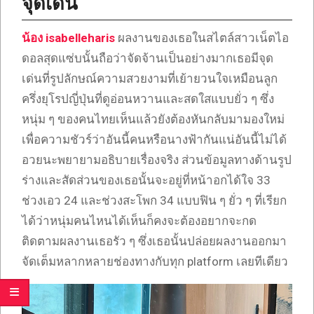
จุดเด่น
น้อง isabelleharis
ผลงานของเธอในสไตล์สาวเน็ตไอ
ดอลสุดแซ่บนั้นถือว่าจัดจ้านเป็นอย่างมากเธอมีจุด
เด่นที่รูปลักษณ์ความสวยงามที่เย้ายวนใจเหมือนลูก
ครึ่งยุโรปญี่ปุ่นที่ดูอ่อนหวานและสดใสแบบยั่ว ๆ ซึ่ง
หนุ่ม ๆ ของคนไทยเห็นแล้วยังต้องหันกลับมามองใหม่
เพื่อความชัวร์ว่าอันนี้คนหรือนางฟ้ากันแน่อันนี้ไม่ได้
อวยนะพยายามอธิบายเรื่องจริง ส่วนข้อมูลทางด้านรูป
ร่างและสัดส่วนของเธอนั้นจะอยู่ที่หน้าอกได้ใจ 33
ช่วงเอว 24 และช่วงสะโพก 34 แบบฟิน ๆ ยั่ว ๆ ที่เรียก
ได้ว่าหนุ่มคนไหนได้เห็นก็คงจะต้องอยากจะกด
ติดตามผลงานเธอรัว ๆ ซึ่งเธอนั้นปล่อยผลงานออกมา
จัดเต็มหลากหลายช่องทางกับทุก platform เลยทีเดียว