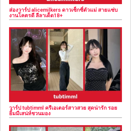
ส่องวาร์ป alicemilkers ดาวเซ็กซี่ตัวแม่ สายแซ่บ
งานโคตรดี ลีลาเด็ด18+
วาร์ป tubtimml ครีเอเตอร์สาวสวย สุดน่ารัก รอย
ยิ้มมีเสน่ห์ชวนมอง