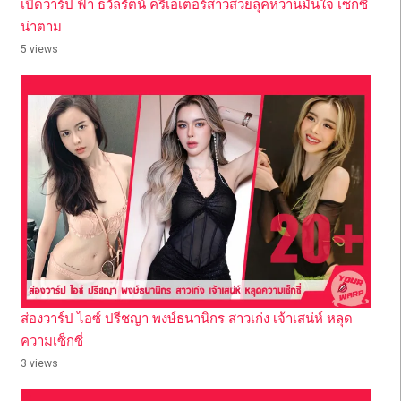
เปิดวาร์ป ฟ้า ธวัลรัตน์ ครีเอเตอร์สาวสวยลุคหวานมั่นใจ เซ็กซี่
น่าตาม
5 views
ส่องวาร์ป ไอซ์ ปรีชญา พงษ์ธนานิกร สาวเก่ง เจ้าเสน่ห์ หลุด
ความเซ็กซี่
3 views