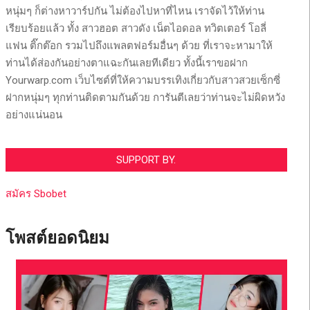
หนุ่มๆ ก็ต่างหาวาร์ปกัน ไม่ต้องไปหาที่ไหน เราจัดไว้ให้ท่าน
เรียบร้อยแล้ว ทั้ง สาวฮอต สาวดัง เน็ตไอดอล ทวิตเตอร์ โอลี่
แฟน ติ๊กต๊อก รวมไปถึงแพลตฟอร์มอื่นๆ ด้วย ที่เราจะหามาให้
ท่านได้ส่องกันอย่างตาแฉะกันเลยทีเดียว ทั้งนี้เราขอฝาก
Yourwarp.com เว็บไซต์ที่ให้ความบรรเทิงเกี่ยวกับสาวสวยเซ็กซี่
ฝากหนุ่มๆ ทุกท่านติดตามกันด้วย การันตีเลยว่าท่านจะไม่ผิดหวัง
อย่างแน่นอน
SUPPORT BY.
สมัคร Sbobet
โพสต์ยอดนิยม