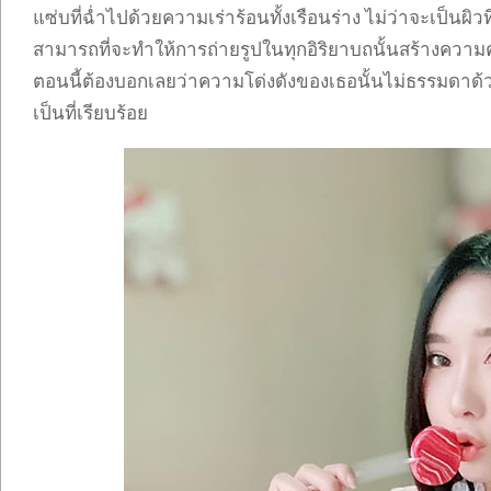
แซ่บที่ฉ่ำไปด้วยความเร่าร้อนทั้งเรือนร่าง ไม่ว่าจะเป็น
สามารถที่จะทำให้การถ่ายรูปในทุกอิริยาบถนั้นสร้างความคล
ตอนนี้ต้องบอกเลยว่าความโด่งดังของเธอนั้นไม่ธรรมดาด้
เป็นที่เรียบร้อย