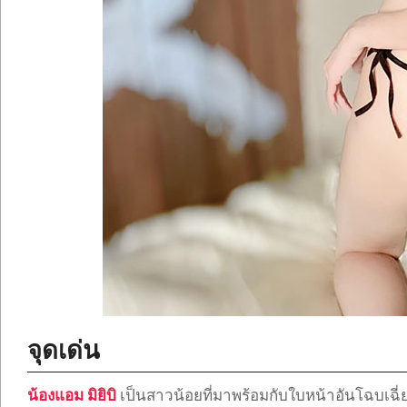
จุดเด่น
น้องแอม มิยิบิ
เป็นสาวน้อยที่มาพร้อมกับใบหน้าอันโฉบเฉ