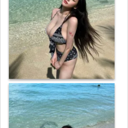
เซ็กซี่
ONLYFANS
TIKTOK