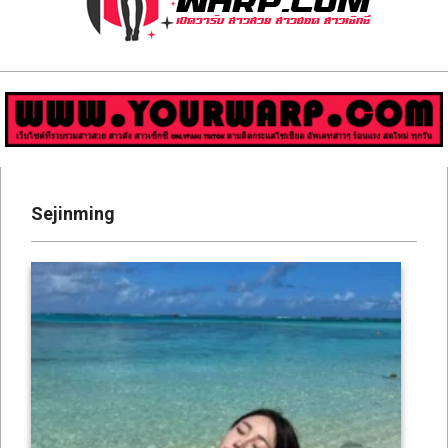
ส่อง
วาร์
ป
สาว
Primary
สวย
Navigation
Sejinming
Menu
มีชื่อ
เสียง
คน
ดัง
คน
กระแส