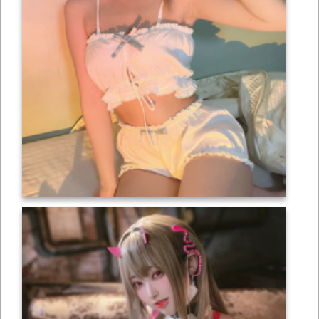
เซ็กซี่
ONLYFANS
TIKTOK