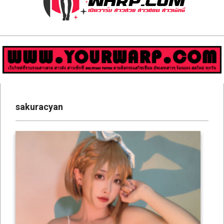
ส่อง
วาร์
ป
สาว
Primary
สวย
Navigation
sakuracyan
Menu
มีชื่อ
เสียง
คน
ดัง
คน
กระแส