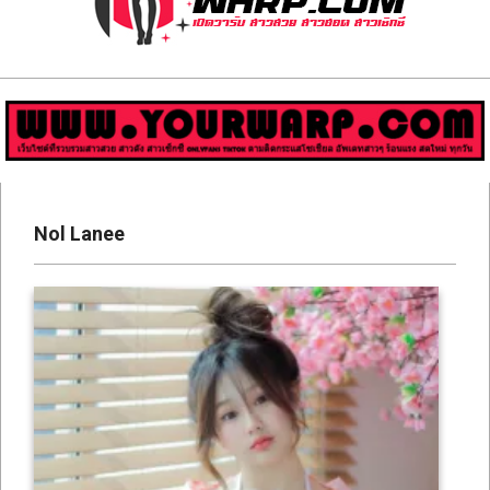
ส่อง
วาร์
ป
สาว
Primary
สวย
Navigation
Nol Lanee
Menu
มีชื่อ
เสียง
คน
ดัง
คน
กระแส