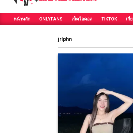
ส่อง
หน้าหลัก
ONLYFANS
เน็ตไอดอล
TIKTOK
เกี่
วาร์
Primary
Navigation
ป
Menu
jrlphn
สาว
สวย
มีชื่อ
เสียง
คน
ดัง
คน
กระแส
เซ็กซี่