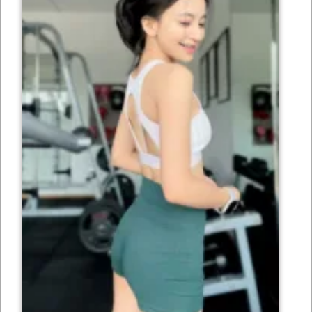
เซ็กซี่
ONLYFANS
TIKTOK