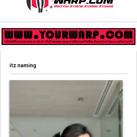
ส่อง
วาร์
ป
สาว
Primary
สวย
Navigation
itz naming
Menu
มีชื่อ
เสียง
คน
ดัง
คน
กระแส