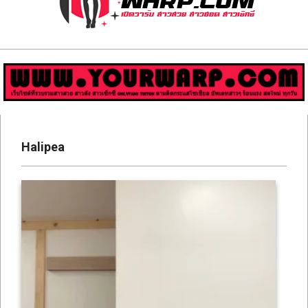
ส่อง
วาร์
ป
สาว
Primary
สวย
Navigation
Halipea
Menu
มีชื่อ
เสียง
คน
ดัง
คน
กระแส