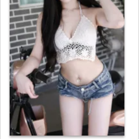
เซ็กซี่
ONLYFANS
TIKTOK