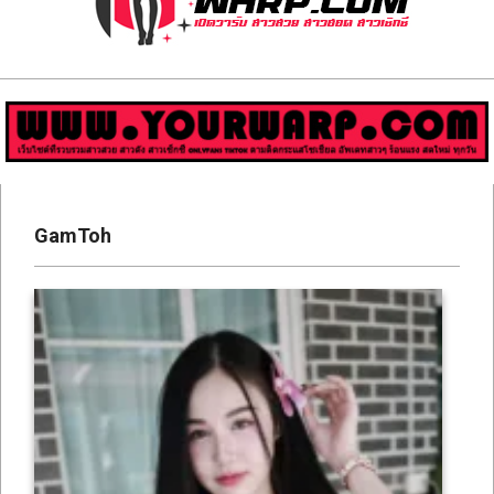
ส่อง
วาร์
ป
สาว
Primary
สวย
Navigation
GamToh
Menu
มีชื่อ
เสียง
คน
ดัง
คน
กระแส