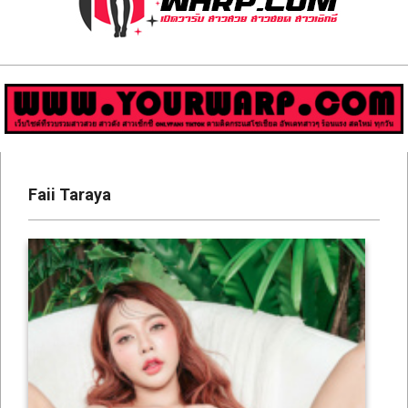
ส่อง
วาร์
ป
สาว
Primary
สวย
Navigation
Faii Taraya
Menu
มีชื่อ
เสียง
คน
ดัง
คน
กระแส