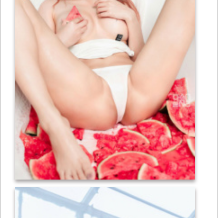
เซ็กซี่
ONLYFANS
TIKTOK