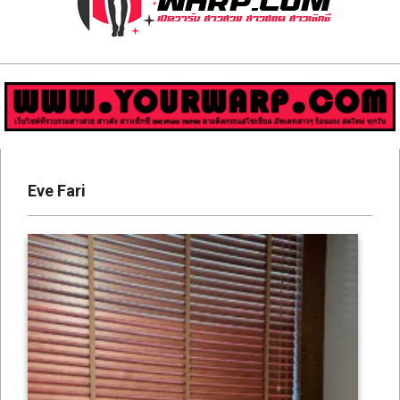
ส่อง
วาร์
ป
สาว
Primary
สวย
Navigation
Eve Fari
Menu
มีชื่อ
เสียง
คน
ดัง
คน
กระแส