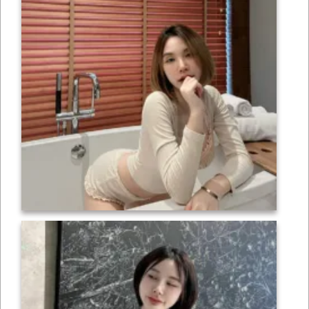
เซ็กซี่
ONLYFANS
TIKTOK