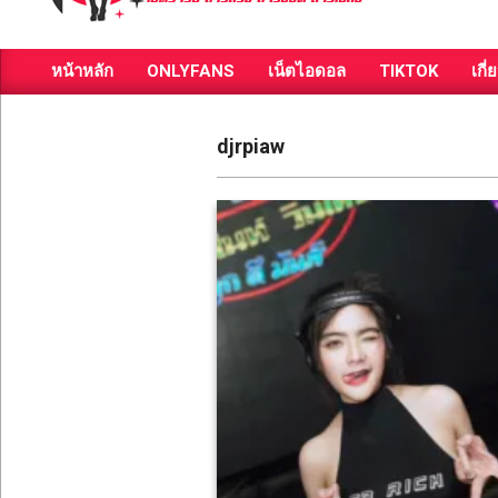
ส่อง
หน้าหลัก
ONLYFANS
เน็ตไอดอล
TIKTOK
เกี่
วาร์
Primary
Navigation
ป
Menu
djrpiaw
สาว
สวย
มีชื่อ
เสียง
คน
ดัง
คน
กระแส
เซ็กซี่