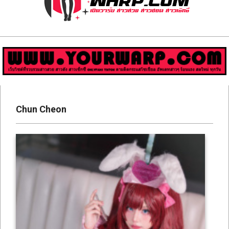
ส่อง
วาร์
ป
สาว
Primary
สวย
Navigation
Chun Cheon
Menu
มีชื่อ
เสียง
คน
ดัง
คน
กระแส