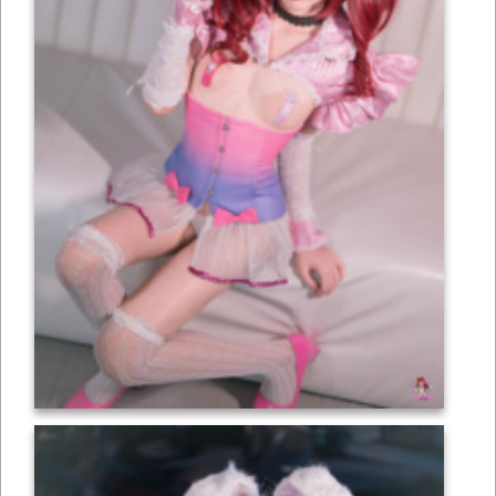
เซ็กซี่
ONLYFANS
TIKTOK