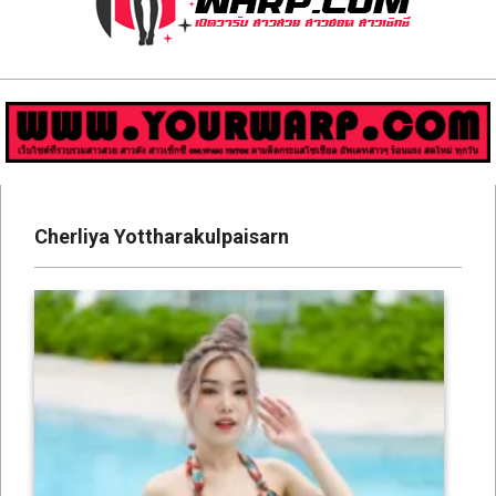
ส่อง
วาร์
ป
สาว
Primary
สวย
Navigation
Cherliya Yottharakulpaisarn
Menu
มีชื่อ
เสียง
คน
ดัง
คน
กระแส