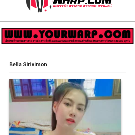
ส่อง
วาร์
ป
สาว
Primary
สวย
Navigation
Bella Sirivimon
Menu
มีชื่อ
เสียง
คน
ดัง
คน
กระแส