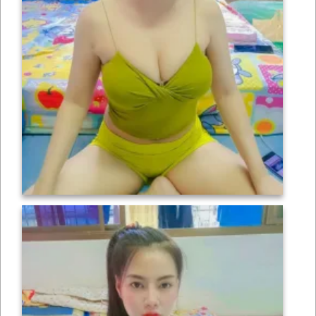
เซ็กซี่
ONLYFANS
TIKTOK