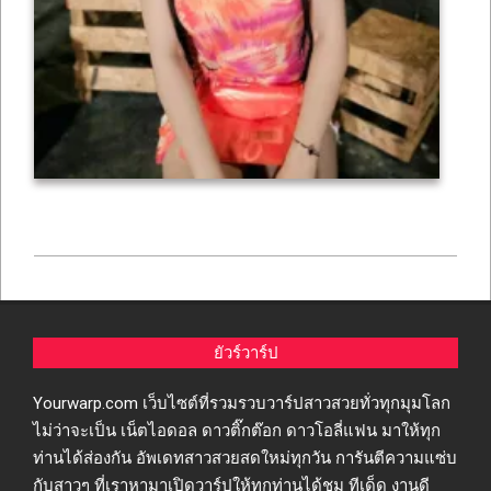
2025-
04-
23
ยัวร์วาร์ป
Yourwarp.com เว็บไซต์ที่รวมรวบวาร์ปสาวสวยทั่วทุกมุมโลก
ไม่ว่าจะเป็น เน็ตไอดอล ดาวติ๊กต๊อก ดาวโอลี่แฟน มาให้ทุก
ท่านได้ส่องกัน อัพเดทสาวสวยสดใหม่ทุกวัน การันตีความแซ่บ
กับสาวๆ ที่เราหามาเปิดวาร์ปให้ทุกท่านได้ชม ทีเด็ด งานดี