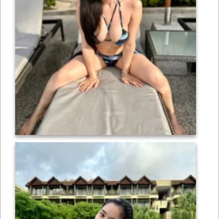
เซ็กซี่
ONLYFANS
TIKTOK