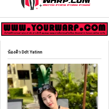
ส่อง
วาร์
ป
สาว
Primary
สวย
Navigation
น้องดิว Ddt Yatinn
Menu
มีชื่อ
เสียง
คน
ดัง
คน
กระแส